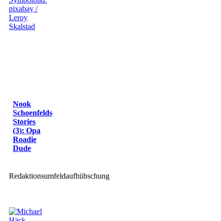
Nook
Schoenfelds
Stories
(3): Opa
Roadie
Dude
Redaktionsumfeldaufhübschung