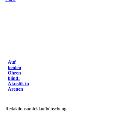
Auf
beiden
Ohren
blind:
Akustik in
Arenen
Redaktionsumfeldaufhübschung