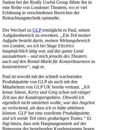
Station bei der Really Useful Group führte ihn in
eine Reihe von Londoner Theatern, wo er viel
Erfahrung in verschiedenen Bereichen der
Beleuchtungstechnik sammelte.
Der Wechsel zu
GLP
ermöglicht es Paul, seinen
Aufgabenbereich zu erweitern.
„Ein Teil meiner
Aufgabe besteht darin, meinen Wirkungsbereich
von London, wo ich bei Stage Electrics
hauptsächlich tätig war, auf das ganze Land
auszudehnen – und mich jenseits des Theaters
auch auf den Rental-Markt für Konzerttourneen zu
konzentrieren“
, sagt er.
Paul ist sowohl mit der schnell wachsenden
Produktpalette von GLP als auch mit den
Mitarbeitern von GLP UK bereits vertraut.
„Ich
kenne Simon, Kerry und Greg schon seit einiger
Zeit aus der Kundenperspektive. Obwohl ich
eigentlich nicht umziehen wollte, war das Angebot
zu verlockend, als dass ich es hätte ablehnen
können. GLP hat eine exzellente Produktpalette,
und ich werde Teil eines großartigen Teams.“
Er
fügt hinzu, dass sein Hauptaugenmerk auf der
Betreuung des bestehenden Kundenstamms liegen