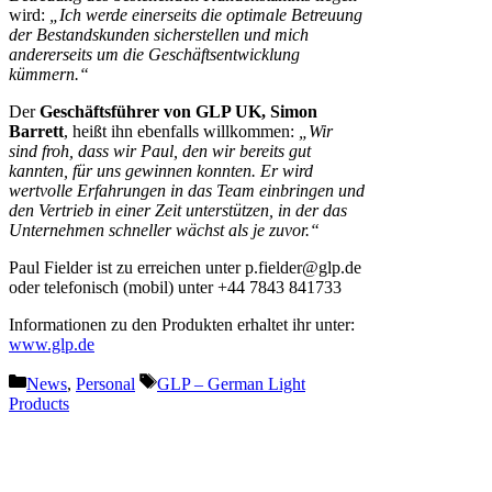
wird:
„Ich werde einerseits die optimale Betreuung
der Bestandskunden sicherstellen und mich
andererseits um die Geschäftsentwicklung
kümmern.“
Der
Geschäftsführer von GLP UK, Simon
Barrett
, heißt ihn ebenfalls willkommen:
„Wir
sind froh, dass wir Paul, den wir bereits gut
kannten, für uns gewinnen konnten. Er wird
wertvolle Erfahrungen in das Team einbringen und
den Vertrieb in einer Zeit unterstützen, in der das
Unternehmen schneller wächst als je zuvor.“
Paul Fielder ist zu erreichen unter p.fielder@glp.de
oder telefonisch (mobil) unter +44 7843 841733
Informationen zu den Produkten erhaltet ihr unter:
www.glp.de
Kategorien
Schlagwörter
News
,
Personal
GLP – German Light
Products
Vorheriger Beitrag