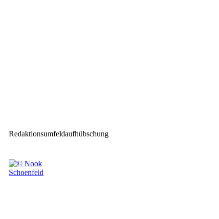
Clear-Com und Audio-Technica:
Vertriebszusammenarbeit für
Österreich
Nächster Beitrag
Blackcam Systems nun
Blackcam Robotics. MOO
autorisierter Rental Partner.
Redaktionsumfeldaufhübschung