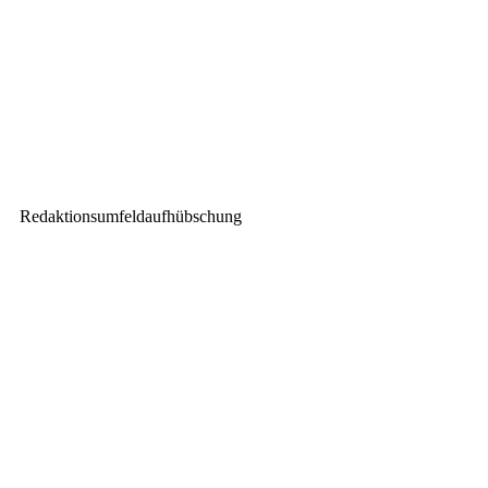
Alpha Series
Nächster Beitrag
Electro-Voice: EVERSE 12 ab
sofort erhältlich
Redaktionsumfeldaufhübschung