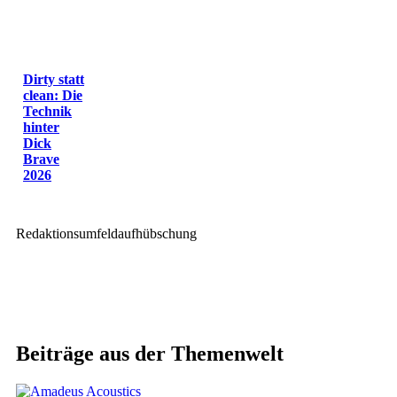
Dirty statt
clean: Die
Technik
hinter
Dick
Brave
2026
Redaktionsumfeldaufhübschung
Beiträge aus der Themenwelt