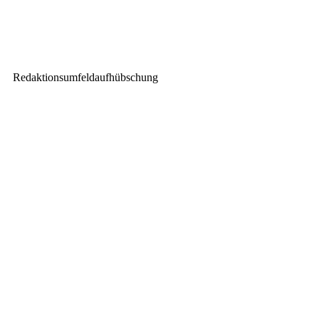
Cameo ZENIT W600 SMD:
Neue IP65 LED Outdoor
Washlights ab sofort verfügbar
Redaktionsumfeldaufhübschung