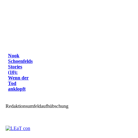
Nook
Schoenfelds
Stories
(10):
Wenn der
Tod
anklopft
Redaktionsumfeldaufhübschung