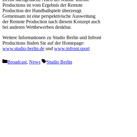
Productions ist vom Ergebnis der Remote
Production der Handballspiele überzeugt.
Gemeinsam ist eine perspektivische Ausweitung
der Remote Production nach diesem Konzept auch
bei anderen Wettbewerben denkbar.
Weitere Informationen zu Studio Berlin und Infront
Productions finden Sie auf der Homepage:
www.studio-berlin.de
und
www.infront.sport
Kategorien
Schlagwörter
Broadcast
,
News
Studio Berlin
Vorheriger Beitrag
Adamson-Soundsystem in
Kölner Kulturkirche: Einmal
alles neu bitte!
Nächster Beitrag