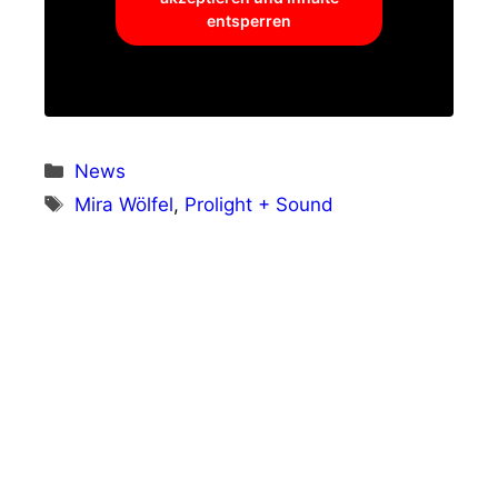
entsperren
Kategorien
News
Schlagwörter
Mira Wölfel
,
Prolight + Sound
Vorheriger Beitrag
SOMMER cable und relyos: Schluß mit
Kabelchaos
Nächster Beitrag