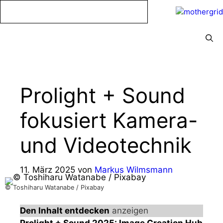
Zum
Inhalt
springen
Menü
Prolight + Sound
fokusiert Kamera-
und Videotechnik
11. März 2025
von
Markus Wilmsmann
© Toshiharu Watanabe / Pixabay
Den Inhalt entdecken
anzeigen
Prolight + Sound 2025: Image Creation Hub