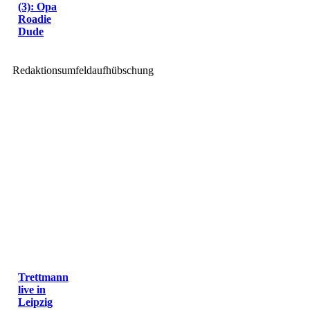
(3): Opa
Roadie
Dude
Redaktionsumfeldaufhübschung
Trettmann
live in
Leipzig