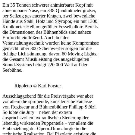
Ein 35 Tonnen schwerer animierbarer Kopf mit
abnehmbarer Nase, ein 338 Quadratmeter großer,
per Seilzug gesteuerter Kragen, zwei bewegliche
Hände aus Stahl, Holz und Styropor, ein mit 1300
Kubikmeter Helium gefüllter Fesselballon: Bereits
die Dimensionen des Bühnenbilds sind nahezu
Ehrfurcht einflößend. Auch bei der
Veranstaltungstechnik wurden keine Kompromisse
gemacht: über 300 Scheinwerfer sorgen für die
richtige Lichtstimmung, davon 60 Moving Lights,
die Gesamt-Musikleistung des ausgeklügelten
Sound-Systems beträgt 220.000 Watt auf der
Seebühne.
Rigoletto © Karl Forster
Ausschlaggebend für die Preisvergabe war aber
vor allem die sprühende, künstlerische Fantasie
von Regisseur und Bühnenbildner Phillipp Stölzl.
So lobte die Jury – neben der extrem
anspruchsvollen hydraulischen Steuerung der
lebendig wirkenden Puppenteile – vor allem die
Einbeziehung der Opern-Dramaturgie in die
technische Realisation. Bei Rigoletto existiere die