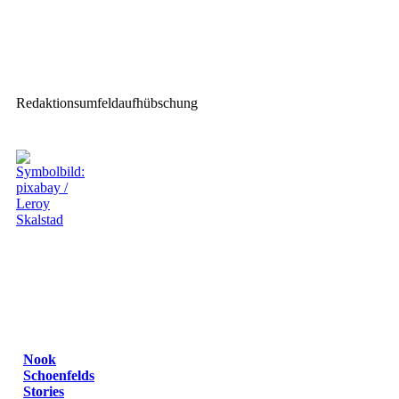
VPLT bezieht Stellung zur
Beschäftigung von
Selbstständigen
Einzelunternehmern
Redaktionsumfeldaufhübschung
Nook
Schoenfelds
Stories