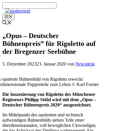
Zum
Inhalt
springen
Menü
„Opus – Deutscher
Bühnenpreis” für Rigoletto auf
der Bregenzer Seebühne
5. Dezember 2023
23. Januar 2020
von
Newsdesk
 opulente Bühnenbild von Rigoletto erweckt
rdimensionale Puppenteile zum Leben © Karl Forster
Die Inszenierung von Rigoletto des Münchener
Regisseurs Philipp Stölzl wird mit dem „Opus –
Deutscher Bühnenpreis 2020“ ausgezeichnet.
Im Mittelpunkt des opulenten und technisch
aufwendigen Bühnenbilds stehen Teile einer
überdimensionalen, voll beweglichen Clownsfigur,
die das Schicksal der Titelfigur widerspiegelt. Ein