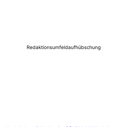
Nächster Beitrag
Livetalk: Ausschreibungen im Jahr 2021 –
Die Methoden des Wahnsinns
Redaktionsumfeldaufhübschung