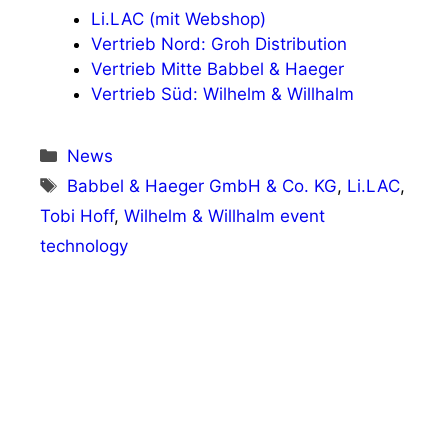
Li.LAC (mit Webshop)
Vertrieb Nord: Groh Distribution
Vertrieb Mitte Babbel & Haeger
Vertrieb Süd: Wilhelm & Willhalm
Kategorien
News
Schlagwörter
Babbel & Haeger GmbH & Co. KG
,
Li.LAC
,
Tobi Hoff
,
Wilhelm & Willhalm event
technology
Vorheriger Beitrag
Aerosol-Übertragung kann nahezu
ausgeschlossen werden