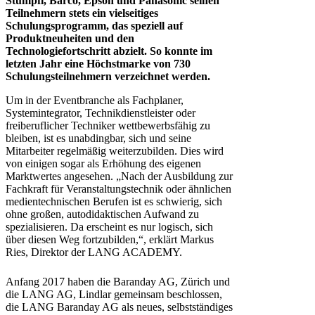
Stumpfl, Barco, Epson und Panasonic seinen
Teilnehmern stets ein vielseitiges
Schulungsprogramm, das speziell auf
Produktneuheiten und den
Technologiefortschritt abzielt. So konnte im
letzten Jahr eine Höchstmarke von 730
Schulungsteilnehmern verzeichnet werden.
Um in der Eventbranche als Fachplaner,
Systemintegrator, Technikdienstleister oder
freiberuflicher Techniker wettbewerbsfähig zu
bleiben, ist es unabdingbar, sich und seine
Mitarbeiter regelmäßig weiterzubilden. Dies wird
von einigen sogar als Erhöhung des eigenen
Marktwertes angesehen. „Nach der Ausbildung zur
Fachkraft für Veranstaltungstechnik oder ähnlichen
medientechnischen Berufen ist es schwierig, sich
ohne großen, autodidaktischen Aufwand zu
spezialisieren. Da erscheint es nur logisch, sich
über diesen Weg fortzubilden,“, erklärt Markus
Ries, Direktor der LANG ACADEMY.
Anfang 2017 haben die Baranday AG, Zürich und
die LANG AG, Lindlar gemeinsam beschlossen,
die LANG Baranday AG als neues, selbstständiges