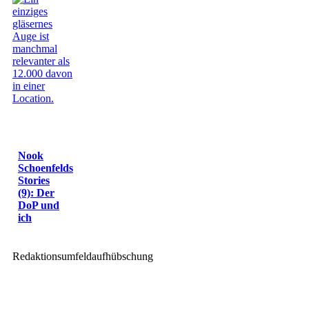
Nook
Schoenfelds
Stories
(9): Der
DoP und
ich
Redaktionsumfeldaufhübschung