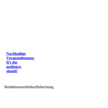
Nachhaltige
Veranstaltungen:
It’s the
audience,
stupid!
Redaktionsumfeldaufhübschung