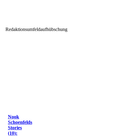
Prolight + Sound 2019 mit
Wolfgang „Schabbach“
Neumann
Redaktionsumfeldaufhübschung
Nook
Schoenfelds
Stories
(10):