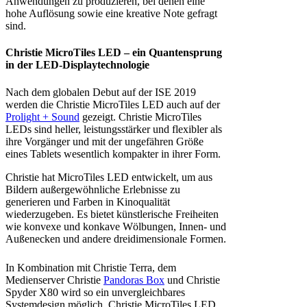
Anwendungen zu produzieren, bei denen eine
hohe Auflösung sowie eine kreative Note gefragt
sind.
Christie MicroTiles LED – ein Quantensprung
in der LED-Displaytechnologie
Nach dem globalen Debut auf der ISE 2019
werden die Christie MicroTiles LED auch auf der
Prolight + Sound
gezeigt. Christie MicroTiles
LEDs sind heller, leistungsstärker und flexibler als
ihre Vorgänger und mit der ungefähren Größe
eines Tablets wesentlich kompakter in ihrer Form.
Christie hat MicroTiles LED entwickelt, um aus
Bildern außergewöhnliche Erlebnisse zu
generieren und Farben in Kinoqualität
wiederzugeben. Es bietet künstlerische Freiheiten
wie konvexe und konkave Wölbungen, Innen- und
Außenecken und andere dreidimensionale Formen.
In Kombination mit Christie Terra, dem
Medienserver Christie
Pandoras Box
und Christie
Spyder X80 wird so ein unvergleichbares
Systemdesign möglich. Christie MicroTiles LED