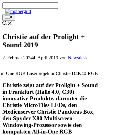
Zum
Inhalt
springen
Menü
Christie auf der Prolight +
Sound 2019
2. Februar 2024
4. April 2019
von
Newsdesk
-in-One RGB Laserprojektor Christie D4K40-RGB
Christie zeigt auf der Prolight + Sound
in Frankfurt (Halle 4.0, C30)
innovative Produkte, darunter die
Christie MicroTiles LEDs, den
Medienserver Christie Pandoras Box,
den Spyder X80 Multiscreen-
Windowing-Prozessor sowie den
kompakten All-in-One RGB