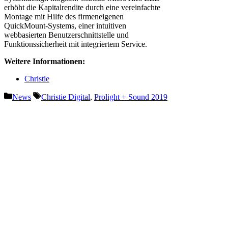
erhöht die Kapitalrendite durch eine vereinfachte
Montage mit Hilfe des firmeneigenen
QuickMount-Systems, einer intuitiven
webbasierten Benutzerschnittstelle und
Funktionssicherheit mit integriertem Service.
Weitere Informationen:
Christie
Kategorien
Schlagwörter
News
Christie Digital
,
Prolight + Sound 2019
Vorheriger Beitrag
LINA auf Tour mit satis&fy und
CUE Design
Nächster Beitrag
Vintage Concert Audio auf der