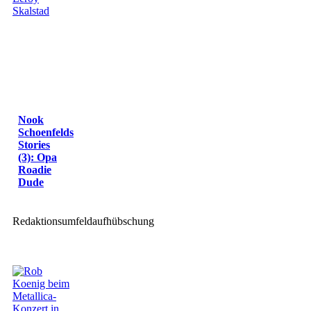
Nook
Schoenfelds
Stories
(3): Opa
Roadie
Dude
Redaktionsumfeldaufhübschung