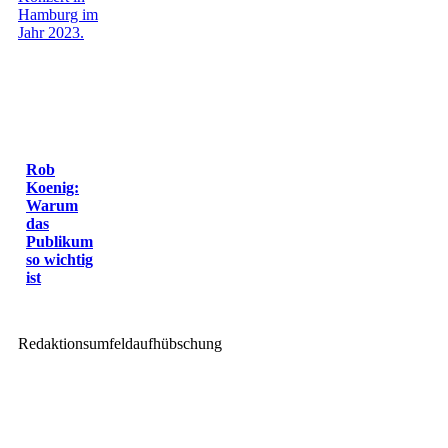
Rob
Koenig:
Warum
das
Publikum
so wichtig
ist
Redaktionsumfeldaufhübschung