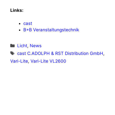
Links:
cast
B+B Veranstaltungstechnik
Kategorien
Licht
,
News
Schlagwörter
cast C.ADOLPH & RST Distribution GmbH
,
Vari-Lite
,
Vari-Lite VL2600
Vorheriger Beitrag
Chimney Group setzt Expansion mit
DaVinci Resolve Studio fort