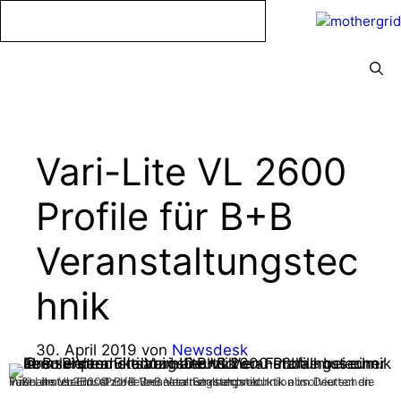
Zum
Inhalt
springen
Menü
Vari-Lite VL 2600
Profile für B+B
Veranstaltungstec
hnik
30. April 2019
von
Newsdesk
Ihren ersten Einsatz bei B+B Veranstaltungstechnik absolvierten die Vari-Lite VL2600 Profile bei einer Fernsehproduktion im Deutschen Fußballmuseum. © B+B Veranstaltungstechnik