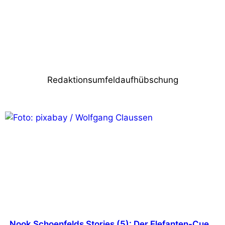
Nächster Beitrag
CONRAD Licht & Rigging Support
investiert umfangreich in ASTERA
Redaktionsumfeldaufhübschung
Nook Schoenfelds Stories (5): Der Elefanten-Cue