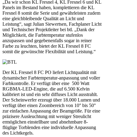
„Da wir schon KL Fresnel 4, KL Fresnel 6 und KL
Panels im Bestand haben, komplettieren die KL
Fresnel 8 somit die Serie und gewährleisten zudem
eine gleichbleibende Qualität an Licht und
Leistung“, sagt Julian Siewertsen, Fachplaner Licht
und Technischer Projektleiter bei btl. „Dank der
Möglichkeit, die Farbtemperatur stufenlos
anzupassen und gegebenenfalls sogar in reiner
Farbe zu leuchten, bietet der KL Fresnel 8 FC
somit die gewünschte Flexibilität und Leistung.“
Der KL Fresnel 8 FC PO liefert Lichtqualität mit
dynamischer Farbtemperatur-anpassung und voller
Farbkontrolle. Er verfügt über eine 500 Watt
RGBMA-LED-Engine, die auf 6.500 Kelvin
kalibriert ist und ein sehr diffuses Licht ausstrahlt.
Der Scheinwerfer erzeugt über 18.000 Lumen und
verfügt über einen Zoombereich von 10° bis 50°
zur einfachen Anpassung der Beamgröße. Für eine
präzisere Ausleuchtung mit weniger Streulicht
ermöglichen einstellbare und abnehmbare 8-
flüglige Torblenden eine individuelle Anpassung
des Lichtkegels.