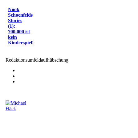
Nook
Schoenfelds
Stories
(1):
700.000 ist
kein
Kinderspiel!
Redaktionsumfeldaufhübschung