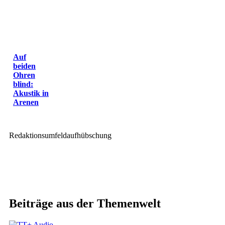
Auf
beiden
Ohren
blind:
Akustik in
Arenen
Redaktionsumfeldaufhübschung
Beiträge aus der Themenwelt