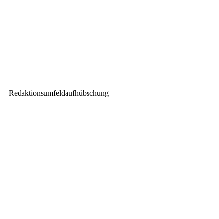
Nächster Beitrag
Philipp Contag-Lada spricht
über holografische Effekte, auch
ohne Gerriets Hologauze
Redaktionsumfeldaufhübschung