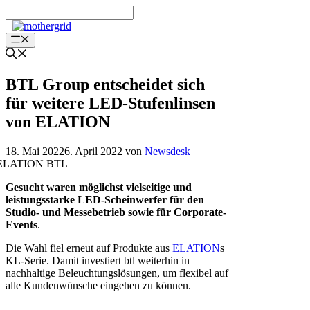
Zum
Inhalt
springen
Menü
BTL Group entscheidet sich
für weitere LED-Stufenlinsen
von ELATION
18. Mai 2022
6. April 2022
von
Newsdesk
Gesucht waren möglichst vielseitige und
leistungsstarke LED-Scheinwerfer für den
Studio- und Messebetrieb sowie für Corporate-
Events
.
Die Wahl fiel erneut auf Produkte aus
ELATION
s
KL-Serie. Damit investiert btl weiterhin in
nachhaltige Beleuchtungslösungen, um flexibel auf
alle Kundenwünsche eingehen zu können.