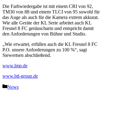
Die Farbwiedergabe ist mit einem CRI von 92,
TM30 von 88 und einem TLCI von 95 sowohl für
das Auge als auch für die Kamera extrem akkurat.
Wie alle Geräte der KL Serie arbeitet auch KL
Fresnel 8 FC geräuscharm und entspricht damit
den Anforderungen von Bühne und Studio.
„Wie erwartet, erfüllen auch die KL Fresnel 8 FC
P.O. unsere Anforderungen zu 100 %“, sagt
Siewertsen abschließend.
www.lmp.de
www.btl-group.de
Kategorien
News
Vorheriger Beitrag
Green Event Day auf der
Prolight + Sound: Gemeinsam in
eine nachhaltige Zukunft!