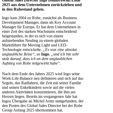
Global Sales Director Ingo Dombrowski Ende
2025 aus dem Unternehmen zurückziehen und
in den Ruhestand gehen.
Ingo kam 2004 zu Robe, zunächst als Business
Development Manager, dann als Key Account
Manager für Europa. Er hat dem Unternehmen in
einer Zeit des starken Wachstums entscheidend
beigestanden, in der es sich von einem
aufstrebenden Neuling zu einem globalen
Marktführer für Moving Light und LED-
Technologie entwickelte.
„Es war eine absolut
unglaubliche Reise“
, so
Ingo
,
„und ich bin sehr
stolz darauf, dass ich an dem unglaublichen
Aufstieg von Robe mitgewirkt habe“.
Nach dem Ende des Jahres 2025 wird Ingo seine
Work-Life-Balance neu definieren und sich auf das
Segeln, das Radfahren, die Zeit mit seiner Familie
und seinen Enkelkindern sowie auf die vielen
anderen Aktivitäten konzentrieren, die ihm am
Herzen liegen. Bereits im vergangenen Jahr hat
Ingos Übergabe an Michel Arntz stattgefunden, der
den Posten des Global Sales Director bei der Robe
Group Anfang 2025 übernommen hat.