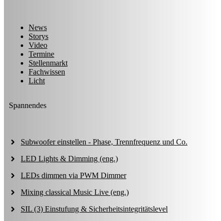
News
Storys
Video
Termine
Stellenmarkt
Fachwissen
Licht
Spannendes
Subwoofer einstellen - Phase, Trennfrequenz und Co.
LED Lights & Dimming (eng.)
LEDs dimmen via PWM Dimmer
Mixing classical Music Live (eng.)
SIL (3) Einstufung & Sicherheitsintegritätslevel