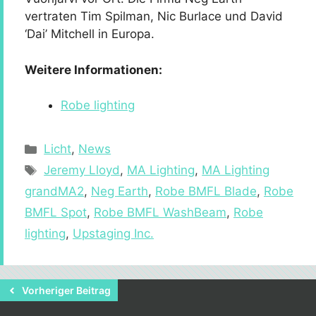
vertraten Tim Spilman, Nic Burlace und David
‘Dai’ Mitchell in Europa.
Weitere Informationen:
Robe lighting
Kategorien
Licht
,
News
Schlagwörter
Jeremy Lloyd
,
MA Lighting
,
MA Lighting
grandMA2
,
Neg Earth
,
Robe BMFL Blade
,
Robe
BMFL Spot
,
Robe BMFL WashBeam
,
Robe
lighting
,
Upstaging Inc.
Vorheriger Beitrag