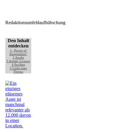
dBTechnologies Deutschland
GmbH
Redaktionsumfeldaufhübschung
Den Inhalt
entdecken
1
„Power of
Imagination“
2
Anolis
3
Artistic Licence
4
Avolites
5
Links zum
Thema: