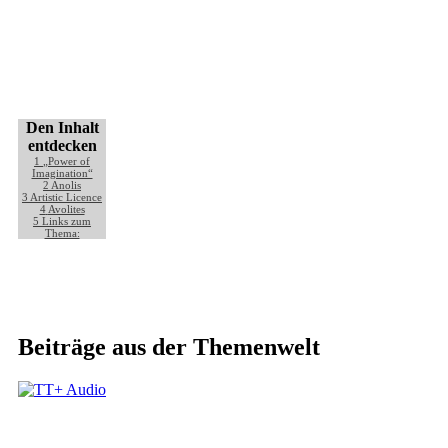
Den Inhalt
entdecken
1
„Power of
Imagination“
2
Anolis
3
Artistic Licence
4
Avolites
5
Links zum
Thema:
Beiträge aus der Themenwelt