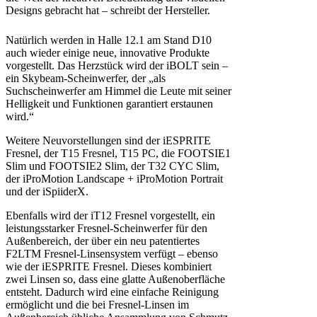
Designs gebracht hat – schreibt der Hersteller.
Natürlich werden in Halle 12.1 am Stand D10
auch wieder einige neue, innovative Produkte
vorgestellt. Das Herzstück wird der iBOLT sein –
ein Skybeam-Scheinwerfer, der „als
Suchscheinwerfer am Himmel die Leute mit seiner
Helligkeit und Funktionen garantiert erstaunen
wird.“
Weitere Neuvorstellungen sind der iESPRITE
Fresnel, der T15 Fresnel, T15 PC, die FOOTSIE1
Slim und FOOTSIE2 Slim, der T32 CYC Slim,
der iProMotion Landscape + iProMotion Portrait
und der iSpiiderX.
Ebenfalls wird der iT12 Fresnel vorgestellt, ein
leistungsstarker Fresnel-Scheinwerfer für den
Außenbereich, der über ein neu patentiertes
F2LTM Fresnel-Linsensystem verfügt – ebenso
wie der iESPRITE Fresnel. Dieses kombiniert
zwei Linsen so, dass eine glatte Außenoberfläche
entsteht. Dadurch wird eine einfache Reinigung
ermöglicht und die bei Fresnel-Linsen im