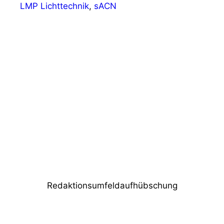
LMP Lichttechnik
,
sACN
Vorheriger Beitrag
Erfolgreiche zweite Ausgabe der Adam
Hall Event.Tech Days
Nächster Beitrag
QSC beschallt „House of Vans“ Events
Redaktionsumfeldaufhübschung