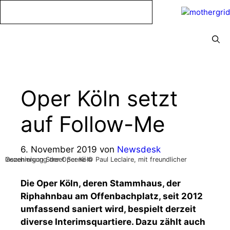
Zum
Inhalt
springen
Menü
Oper Köln setzt
auf Follow-Me
6. November 2019
von
Newsdesk
Inszenierung Street Scene © Paul Leclaire, mit freundlicher Genehmigung der Oper Köln
Die Oper Köln, deren Stammhaus, der
Riphahnbau am Offenbachplatz, seit 2012
umfassend saniert wird, bespielt derzeit
diverse Interimsquartiere. Dazu zählt auch