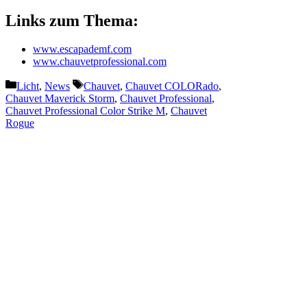
Links zum Thema:
www.escapademf.com
www.chauvetprofessional.com
Kategorien
Schlagwörter
Licht
,
News
Chauvet
,
Chauvet COLORado
,
Chauvet Maverick Storm
,
Chauvet Professional
,
Chauvet Professional Color Strike M
,
Chauvet
Rogue
Vorheriger Beitrag
Riedel Report: Cyber-Resilienz
als Wettbewerbsvorteil
Nächster Beitrag
Sammy Hagar, Joe Satriani &
Co. rocken Las Vegas mit ETC