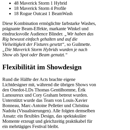
48 Maverick Storm 1 Hybrid
18 Maverick Storm 4 Profile
18 Rogue Outcast 1 BeamWash
Diese Kombination ermöglichte farbstarke Washes,
prägnante Beam-Effekte, markante Winkel und
eindrucksvolle Audience Blinder.
„Wir haben das
Rig bewusst einfach gehalten und auf die
Vielseitigkeit der Fixtures gesetzt“
, so Guilmette.
„Die Maverick Storm Hybrids wurden je nach
Show als Spot oder Beam genutzt.“
Flexibilität im Showdesign
Rund die Hälfte der Acts brachte eigene
Lichtdesigner mit, während die übrigen Shows von
den Onedot-LDs Thomas Gentilhomme, Érik
Lamoureux und Cory Graham betreut wurden.
Unterstützt wurde das Team von Louis-Xavier
Bonneau, Marc-Antoine Pelletier und Christina
Nadolu (Visualisierungen). Alle folgten demselben
Ansatz: ein flexibles Design, das spektakuläre
Momente erzeugt und gleichzeitig praktikabel für
ein mehrtägiges Festival bleibt.