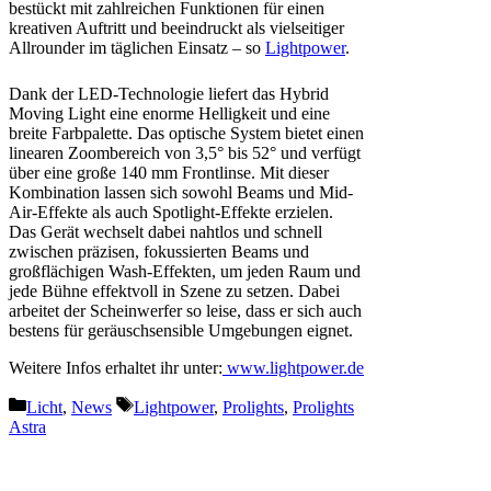
bestückt mit zahlreichen Funktionen für einen
kreativen Auftritt und beeindruckt als vielseitiger
Allrounder im täglichen Einsatz – so
Lightpower
.
Dank der LED-Technologie liefert das Hybrid
Moving Light eine enorme Helligkeit und eine
breite Farbpalette. Das optische System bietet einen
linearen Zoombereich von 3,5° bis 52° und verfügt
über eine große 140 mm Frontlinse. Mit dieser
Kombination lassen sich sowohl Beams und Mid-
Air-Effekte als auch Spotlight-Effekte erzielen.
Das Gerät wechselt dabei nahtlos und schnell
zwischen präzisen, fokussierten Beams und
großflächigen Wash-Effekten, um jeden Raum und
jede Bühne effektvoll in Szene zu setzen. Dabei
arbeitet der Scheinwerfer so leise, dass er sich auch
bestens für geräuschsensible Umgebungen eignet.
Weitere Infos erhaltet ihr unter:
www.lightpower.de
Kategorien
Schlagwörter
Licht
,
News
Lightpower
,
Prolights
,
Prolights
Astra
Vorheriger Beitrag