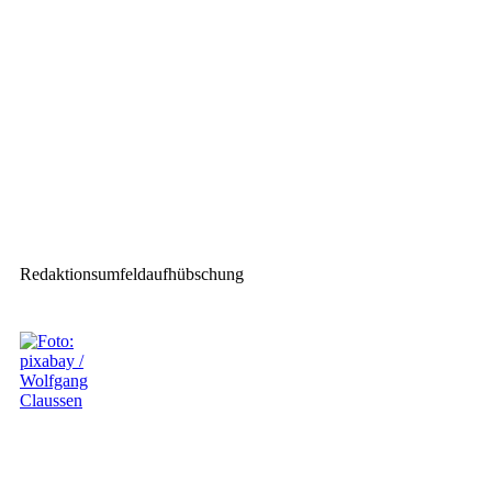
Shure: Übernahme von Ab
Wavemark Oy vereinbart
Nächster Beitrag
Clear-Com Arcadia bei den
Special Olympics
Redaktionsumfeldaufhübschung