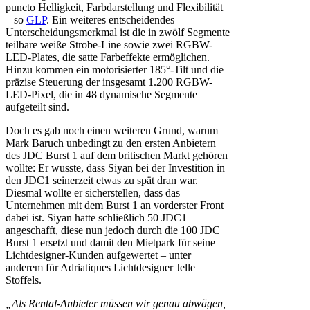
puncto Helligkeit, Farbdarstellung und Flexibilität
– so
GLP
. Ein weiteres entscheidendes
Unterscheidungsmerkmal ist die in zwölf Segmente
teilbare weiße Strobe-Line sowie zwei RGBW-
LED-Plates, die satte Farbeffekte ermöglichen.
Hinzu kommen ein motorisierter 185°-Tilt und die
präzise Steuerung der insgesamt 1.200 RGBW-
LED-Pixel, die in 48 dynamische Segmente
aufgeteilt sind.
Doch es gab noch einen weiteren Grund, warum
Mark Baruch unbedingt zu den ersten Anbietern
des JDC Burst 1 auf dem britischen Markt gehören
wollte: Er wusste, dass Siyan bei der Investition in
den JDC1 seinerzeit etwas zu spät dran war.
Diesmal wollte er sicherstellen, dass das
Unternehmen mit dem Burst 1 an vorderster Front
dabei ist. Siyan hatte schließlich 50 JDC1
angeschafft, diese nun jedoch durch die 100 JDC
Burst 1 ersetzt und damit den Mietpark für seine
Lichtdesigner-Kunden aufgewertet – unter
anderem für Adriatiques Lichtdesigner Jelle
Stoffels.
„Als Rental-Anbieter müssen wir genau abwägen,