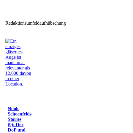
Fournell Showtechnik:
Investition in ROXX NEO mini
Redaktionsumfeldaufhübschung
Nook
Schoenfelds
Stories
(9): Der
DoP und