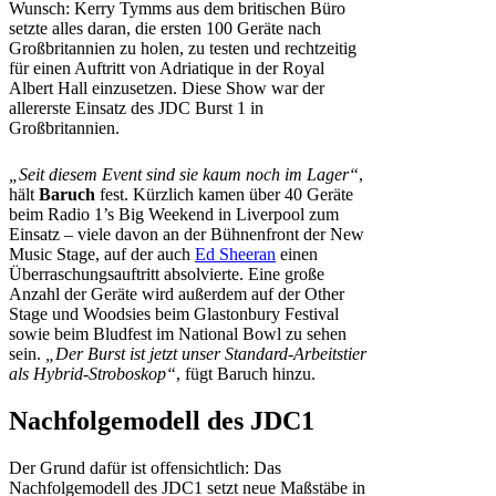
Wunsch: Kerry Tymms aus dem britischen Büro
setzte alles daran, die ersten 100 Geräte nach
Großbritannien zu holen, zu testen und rechtzeitig
für einen Auftritt von Adriatique in der Royal
Albert Hall einzusetzen. Diese Show war der
allererste Einsatz des JDC Burst 1 in
Großbritannien.
„Seit diesem Event sind sie kaum noch im Lager“
,
hält
Baruch
fest. Kürzlich kamen über 40 Geräte
beim Radio 1’s Big Weekend in Liverpool zum
Einsatz – viele davon an der Bühnenfront der New
Music Stage, auf der auch
Ed Sheeran
einen
Überraschungsauftritt absolvierte. Eine große
Anzahl der Geräte wird außerdem auf der Other
Stage und Woodsies beim Glastonbury Festival
sowie beim Bludfest im National Bowl zu sehen
sein.
„Der Burst ist jetzt unser Standard-Arbeitstier
als Hybrid-Stroboskop“
, fügt Baruch hinzu.
Nachfolgemodell des JDC1
Der Grund dafür ist offensichtlich: Das
Nachfolgemodell des JDC1 setzt neue Maßstäbe in