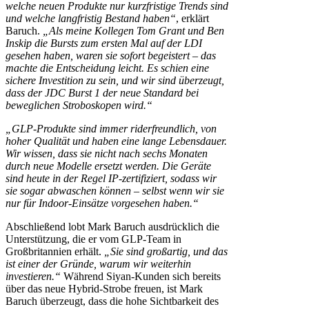
welche neuen Produkte nur kurzfristige Trends sind
und welche langfristig Bestand haben“
, erklärt
Baruch.
„Als meine Kollegen Tom Grant und Ben
Inskip die Bursts zum ersten Mal auf der LDI
gesehen haben, waren sie sofort begeistert – das
machte die Entscheidung leicht. Es schien eine
sichere Investition zu sein, und wir sind überzeugt,
dass der JDC Burst 1 der neue Standard bei
beweglichen Stroboskopen wird.“
„GLP-Produkte sind immer riderfreundlich, von
hoher Qualität und haben eine lange Lebensdauer.
Wir wissen, dass sie nicht nach sechs Monaten
durch neue Modelle ersetzt werden. Die Geräte
sind heute in der Regel IP-zertifiziert, sodass wir
sie sogar abwaschen können – selbst wenn wir sie
nur für Indoor-Einsätze vorgesehen haben.“
Abschließend lobt Mark Baruch ausdrücklich die
Unterstützung, die er vom GLP-Team in
Großbritannien erhält.
„Sie sind großartig, und das
ist einer der Gründe, warum wir weiterhin
investieren.“
Während Siyan-Kunden sich bereits
über das neue Hybrid-Strobe freuen, ist Mark
Baruch überzeugt, dass die hohe Sichtbarkeit des