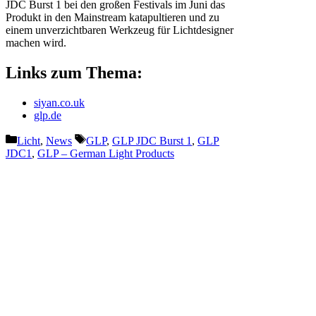
JDC Burst 1 bei den großen Festivals im Juni das
Produkt in den Mainstream katapultieren und zu
einem unverzichtbaren Werkzeug für Lichtdesigner
machen wird.
Links zum Thema:
siyan.co.uk
glp.de
Kategorien
Schlagwörter
Licht
,
News
GLP
,
GLP JDC Burst 1
,
GLP
JDC1
,
GLP – German Light Products
Vorheriger Beitrag
Kulturzelt Kassel: AMBION
und CODA Audio im Einsatz
Nächster Beitrag