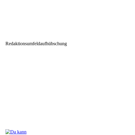
estec visions installiert L-
Acoustics Kara und A-Serie in
den Eulachhallen
Redaktionsumfeldaufhübschung