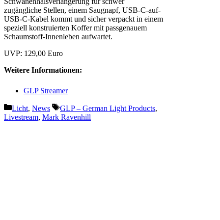
Schwanenhalsverlängerung für schwer
zugängliche Stellen, einem Saugnapf, USB-C-auf-
USB-C-Kabel kommt und sicher verpackt in einem
speziell konstruierten Koffer mit passgenauem
Schaumstoff-Innenleben aufwartet.
UVP: 129,00 Euro
Weitere Informationen:
GLP Streamer
Kategorien
Schlagwörter
Licht
,
News
GLP – German Light Products
,
Livestream
,
Mark Ravenhill
Vorheriger Beitrag
MA Lighting kündigt grandMA3
viz-key für
Visualisierungssoftware an
Nächster Beitrag