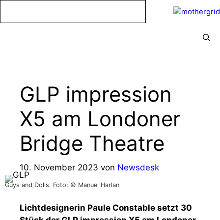
Zum
Inhalt
springen
Menü
GLP impression
X5 am Londoner
Bridge Theatre
10. November 2023
von
Newsdesk
Guys and Dolls. Foto: © Manuel Harlan
Lichtdesignerin Paule Constable setzt 30
Stück der GLP impression X5 am Londoner