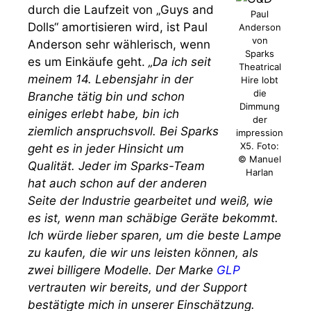
durch die Laufzeit von „Guys and
Paul
Dolls“ amortisieren wird, ist Paul
Anderson
von
Anderson sehr wählerisch, wenn
Sparks
es um Einkäufe geht.
„Da ich seit
Theatrical
meinem 14. Lebensjahr in der
Hire lobt
die
Branche tätig bin und schon
Dimmung
einiges erlebt habe, bin ich
der
ziemlich anspruchsvoll. Bei Sparks
impression
X5. Foto:
geht es in jeder Hinsicht um
© Manuel
Qualität. Jeder im Sparks-Team
Harlan
hat auch schon auf der anderen
Seite der Industrie gearbeitet und weiß, wie
es ist, wenn man schäbige Geräte bekommt.
Ich würde lieber sparen, um die beste Lampe
zu kaufen, die wir uns leisten können, als
zwei billigere Modelle. Der Marke
GLP
vertrauten wir bereits, und der Support
bestätigte mich in unserer Einschätzung.