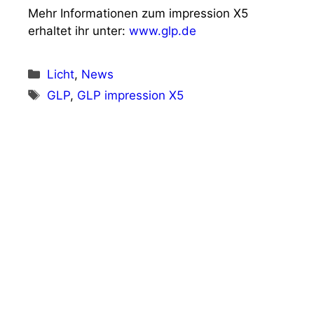
Mehr Informationen zum impression X5
erhaltet ihr unter:
www.glp.de
Kategorien
Licht
,
News
Schlagwörter
GLP
,
GLP impression X5
Vorheriger Beitrag
Cameo auf der LDI 2023
Nächster Beitrag
RCF bei der Night of Music in der Balver
Höhle