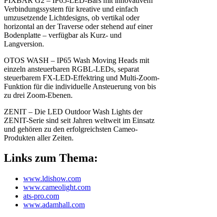
PIXBAR G2 – IP65-LED-Bars mit innovativem
Verbindungssystem für kreative und einfach
umzusetzende Lichtdesigns, ob vertikal oder
horizontal an der Traverse oder stehend auf einer
Bodenplatte – verfügbar als Kurz- und
Langversion.
OTOS WASH – IP65 Wash Moving Heads mit
einzeln ansteuerbaren RGBL-LEDs, separat
steuerbarem FX-LED-Effektring und Multi-Zoom-
Funktion für die individuelle Ansteuerung von bis
zu drei Zoom-Ebenen.
ZENIT – Die LED Outdoor Wash Lights der
ZENIT-Serie sind seit Jahren weltweit im Einsatz
und gehören zu den erfolgreichsten Cameo-
Produkten aller Zeiten.
Links zum Thema:
www.ldishow.com
www.cameolight.com
ats-pro.com
www.adamhall.com