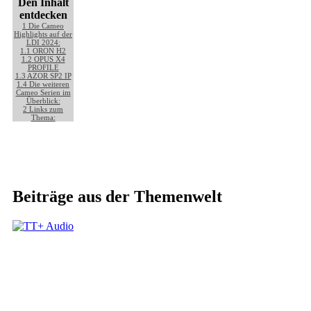
Den Inhalt
entdecken
1
Die Cameo
Highlights auf der
LDI 2024:
1.1
ORON H2
1.2
OPUS X4
PROFILE
1.3
AZOR SP2 IP
1.4
Die weiteren
Cameo Serien im
Überblick:
2
Links zum
Thema:
Beiträge aus der Themenwelt