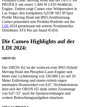
Phosphor-Laser Moving Head und der OPUS X4
PROFILE mit seiner 1.400 W LED-Weißlicht-
Engine. Zudem zeigt Cameo eine Weltpremiere in
Las Vegas: den kompakten AZOR SP2 IP Spot
Profile Moving Head mit IP65-Zertifizierung.
Cameo präsentiert sein Produkt-Portfolio auf der
LDI
2024 gemeinsam mit seinem Nordamerika-
Distributor ATS Pro am Stand #1454.
Die Cameo Highlights auf der
LDI 2024:
ORON H2
Der ORON H2 ist der weltweit erste IP65 Hybrid
Moving Head mit Phosphor-Laser-Engine und
bietet eine Lichtleistung von 330.000 Lux auf 20
Meter Entfernung und einem extrem engen
minimalen Beamwinkel von 0,6°. Nichtsdestotrotz
lässt sich der ORON H2 dank seiner Zoomrange
von 0,6°-32° auch für Spotanwendungen und
weitere Beleuchtungsaufgaben einsetzen.