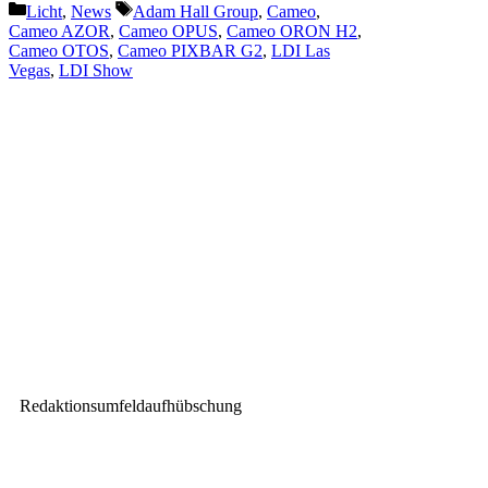
Kategorien
Schlagwörter
Licht
,
News
Adam Hall Group
,
Cameo
,
Cameo AZOR
,
Cameo OPUS
,
Cameo ORON H2
,
Cameo OTOS
,
Cameo PIXBAR G2
,
LDI Las
Vegas
,
LDI Show
Vorheriger Beitrag
BLACKPEAK von AV Stumpfl
im Flint-Theater
Nächster Beitrag
„Wiener Stadthalle“ setzt auf
CODA Audio
Redaktionsumfeldaufhübschung