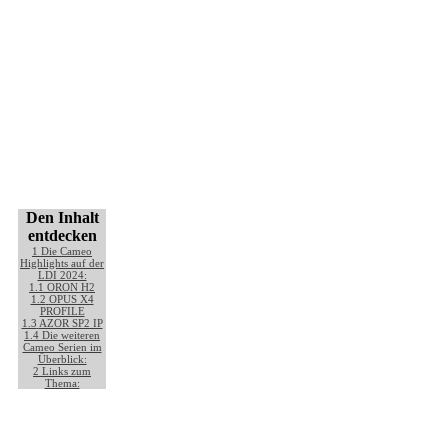
Den Inhalt
entdecken
1
Die Cameo
Highlights auf der
LDI 2024:
1.1
ORON H2
1.2
OPUS X4
PROFILE
1.3
AZOR SP2 IP
1.4
Die weiteren
Cameo Serien im
Überblick:
2
Links zum
Thema: