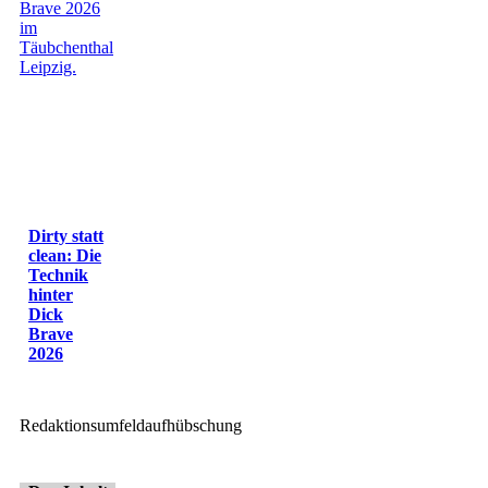
Dirty statt
clean: Die
Technik
hinter
Dick
Brave
2026
Redaktionsumfeldaufhübschung