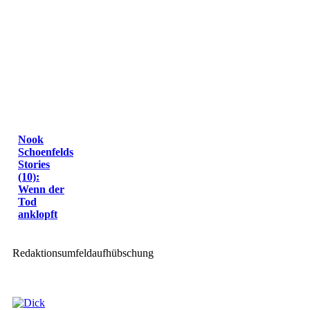
Nook
Schoenfelds
Stories
(10):
Wenn der
Tod
anklopft
Redaktionsumfeldaufhübschung