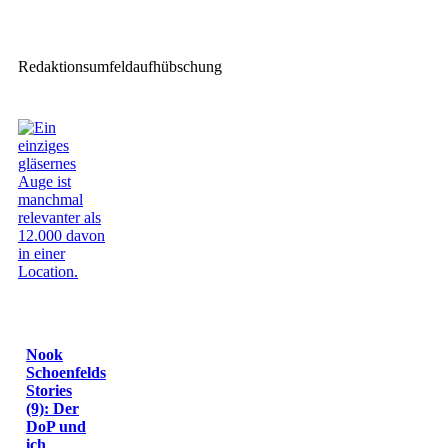
Junior Eurovision Song Contest
2025
Redaktionsumfeldaufhübschung
Nook
Schoenfelds
Stories
(9): Der
DoP und
ich