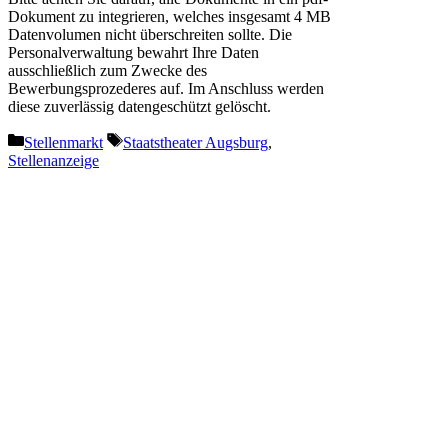
Dokument zu integrieren, welches insgesamt 4 MB
Datenvolumen nicht überschreiten sollte. Die
Personalverwaltung bewahrt Ihre Daten
ausschließlich zum Zwecke des
Bewerbungsprozederes auf. Im Anschluss werden
diese zuverlässig datengeschützt gelöscht.
Kategorien
Schlagwörter
Stellenmarkt
Staatstheater Augsburg
,
Stellenanzeige
Vorheriger Beitrag
Das Staatstheater Augsburg
sucht Beleuchtungsmeister:in
(m/w/d)
Nächster Beitrag
Green Hippo Media Server beim