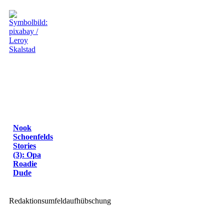
Nook
Schoenfelds
Stories
(3): Opa
Roadie
Dude
Redaktionsumfeldaufhübschung