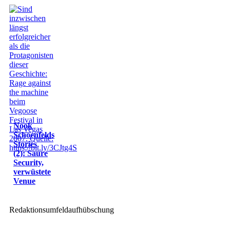
Nook
Schoenfelds
Stories
(2): Saure
Security,
verwüstete
Venue
Redaktionsumfeldaufhübschung