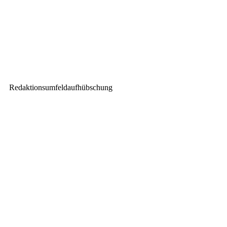
Nächster Beitrag
Stade Mohammed V setzt auf
HK-Audio COSMO
Redaktionsumfeldaufhübschung