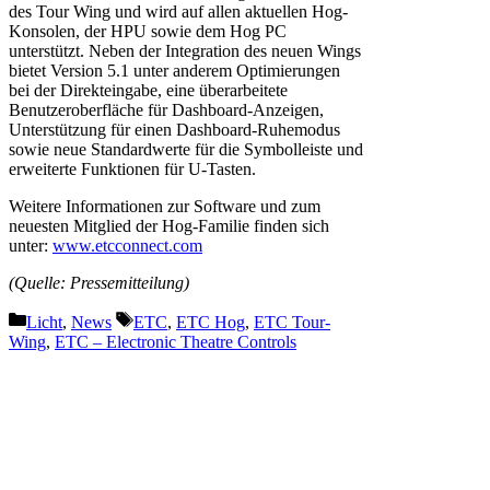
des Tour Wing und wird auf allen aktuellen Hog-
Konsolen, der HPU sowie dem Hog PC
unterstützt. Neben der Integration des neuen Wings
bietet Version 5.1 unter anderem Optimierungen
bei der Direkteingabe, eine überarbeitete
Benutzeroberfläche für Dashboard-Anzeigen,
Unterstützung für einen Dashboard-Ruhemodus
sowie neue Standardwerte für die Symbolleiste und
erweiterte Funktionen für U-Tasten.
Weitere Informationen zur Software und zum
neuesten Mitglied der Hog-Familie finden sich
unter:
www.etcconnect.com
(Quelle: Pressemitteilung)
Kategorien
Schlagwörter
Licht
,
News
ETC
,
ETC Hog
,
ETC Tour-
Wing
,
ETC – Electronic Theatre Controls
Vorheriger Beitrag
Die RCF Germany GmbH
verstärkt ihr Team