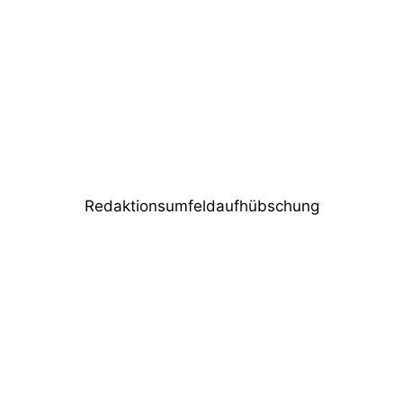
Immersive Audio in der Praxis: Mittendrin
statt nur dabei?
Nächster Beitrag
d&b stellt NoizCalc 4.0 vor
Redaktionsumfeldaufhübschung