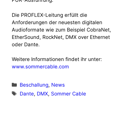
PUR-Ausführung.
Die PROFLEX-Leitung erfüllt die
Anforderungen der neuesten digitalen
Audioformate wie zum Beispiel CobraNet,
EtherSound, RockNet, DMX over Ethernet
oder Dante.
Weitere Informationen findet ihr unter:
www.sommercable.com
Kategorien
Beschallung
,
News
Schlagwörter
Dante
,
DMX
,
Sommer Cable
Vorheriger Beitrag