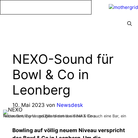
Zum
Inhalt
springen
Menü
NEXO-Sound für
Bowl & Co in
Leonberg
10. Mai 2023
von
Newsdesk
Neben Bowling-Vergnügen bietet das Bowl & Co auch eine Bar, ein Restaurant, Darts und Billard sowie ein IMAX-Kino.
Bowling auf völlig neuem Niveau verspricht
das Bowl & Co in Leonberg. Um die