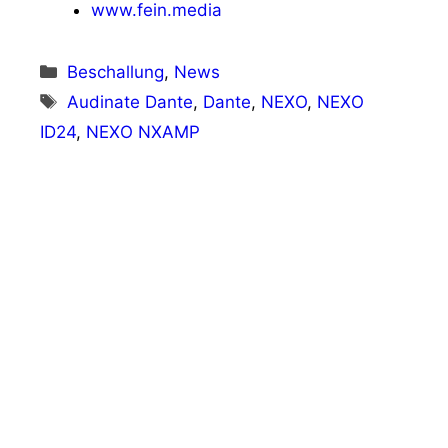
www.fein.media
Kategorien
Beschallung
,
News
Schlagwörter
Audinate Dante
,
Dante
,
NEXO
,
NEXO
ID24
,
NEXO NXAMP
Vorheriger Beitrag
music express investiert erneut in
Chauvet Professional
Nächster Beitrag
Neues Flaggschiff: DiGiCo Quantum852