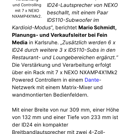
ID24-Lautsprecher von NEXO
und Controlling
mit 7 x NEXO
beschallt, mit einem Paar
NXAMP4X1Mk2.
IDS110-Subwoofer im
Kardioid-Modus“
, berichtet
Mario Schmidt,
Planungs- und Verkaufsleiter bei Fein
Media
in Karlsruhe.
„Zusätzlich werden 6 x
ID24 durch weitere 3 x IDS110-Subs in den
Restaurant- und Loungebereichen ergänzt.“
Die Verstärkung und Verarbeitung erfolgt
über ein Rack mit 7 x NEXO NXAMP4X1Mk2
Powered Controllern in einem
Dante
-
Netzwerk mit einem Matrix-Mixer und
wandmontierten Bedienfeldern.
Mit einer Breite von nur 309 mm, einer Höhe
von 132 mm und einer Tiefe von 233 mm ist
der ID24 ein kompakter
Breitbandlautsprecher mit zwei 4-Zoll-