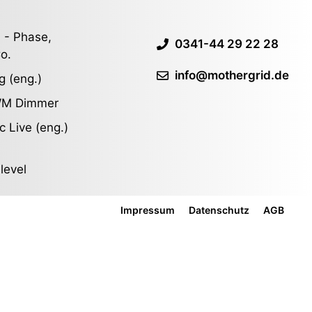
 - Phase,
0341-44 29 22 28
o.
info@mothergrid.de
g (eng.)
WM Dimmer
c Live (eng.)
slevel
Impressum
Datenschutz
AGB