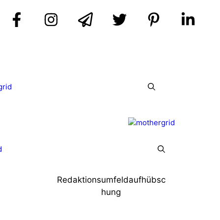
grid
d
Redaktionsumfeldaufhübsc
hung