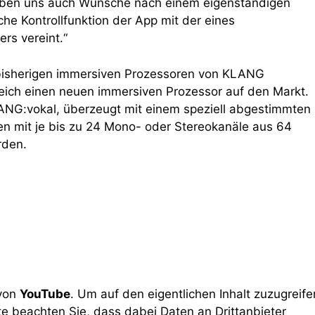
aben uns auch Wünsche nach einem eigenständigen
che Kontrollfunktion der App mit der eines
rs vereint.“
 bisherigen immersiven Prozessoren von KLANG
tgleich einen neuen immersiven Prozessor auf den Markt.
G:vokal, überzeugt mit einem speziell abgestimmten
en mit je bis zu 24 Mono- oder Stereokanäle aus 64
rden.
 von
YouTube
. Um auf den eigentlichen Inhalt zuzugreife
tte beachten Sie, dass dabei Daten an Drittanbieter