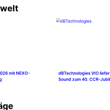
nwelt
026 mit NEXO-
dBTechnologies VIO liefer
g
Sound zum 40. CCR-Jubi
äge