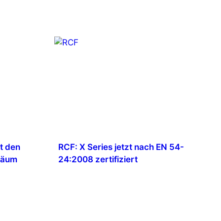
t den
RCF: X Series jetzt nach EN 54-
läum
24:2008 zertifiziert