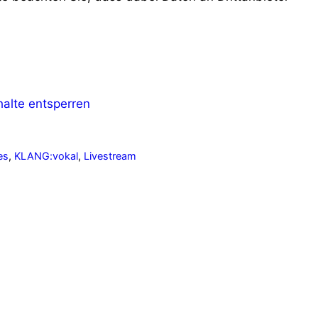
halte entsperren
es
,
KLANG:vokal
,
Livestream
Nächster 
Alle vom Lockdown betroff
line
Branchen demonstrieren in Düssel