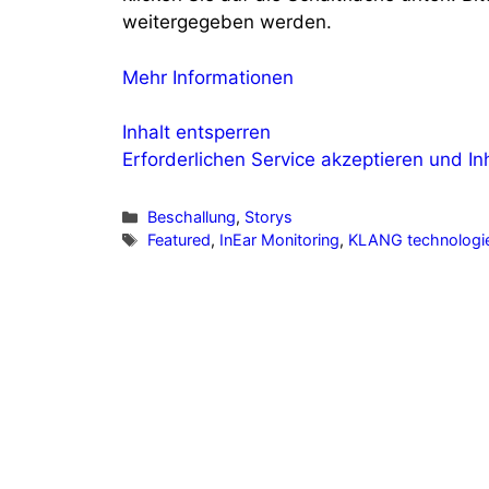
weitergegeben werden.
Mehr Informationen
Inhalt entsperren
Erforderlichen Service akzeptieren und In
Kategorien
Beschallung
,
Storys
Schlagwörter
Featured
,
InEar Monitoring
,
KLANG technologi
Vorheriger Beitrag
VDT-Podcast „Tongestalten“ geht on