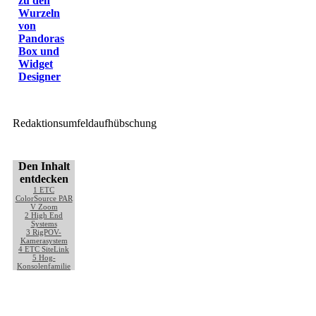
zu den
Wurzeln
von
Pandoras
Box und
Widget
Designer
Redaktionsumfeldaufhübschung
Den Inhalt
entdecken
1
ETC
ColorSource PAR
V Zoom
2
High End
Systems
3
RigPOV-
Kamerasystem
4
ETC SiteLink
5
Hog-
Konsolenfamilie