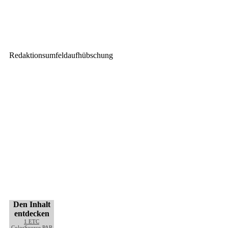
Mott Mobile Systeme
präsentiert Praktikus 2-in-1 auf
der Prolight + Sound
Redaktionsumfeldaufhübschung
Den Inhalt
entdecken
1
ETC
ColorSource PAR