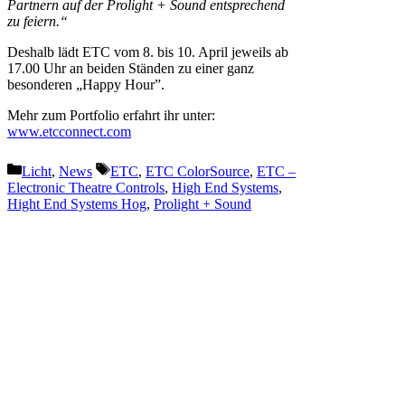
Partnern auf der Prolight + Sound entsprechend
zu feiern.“
Deshalb lädt ETC vom 8. bis 10. April jeweils ab
17.00 Uhr an beiden Ständen zu einer ganz
besonderen „Happy Hour”.
Mehr zum Portfolio erfahrt ihr unter:
www.etcconnect.com
Kategorien
Schlagwörter
Licht
,
News
ETC
,
ETC ColorSource
,
ETC –
Electronic Theatre Controls
,
High End Systems
,
Hight End Systems Hog
,
Prolight + Sound
Vorheriger Beitrag
Was ist neu? Vectorworks
Update 4
Nächster Beitrag