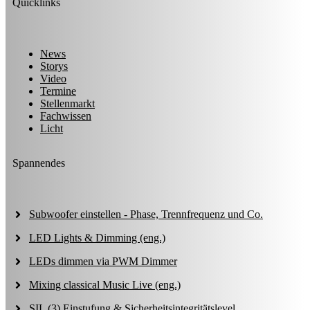
Quicklinks
News
Storys
Video
Termine
Stellenmarkt
Fachwissen
Licht
Spannendes
Subwoofer einstellen - Phase, Trennfrequenz und Co.
LED Lights & Dimming (eng.)
LEDs dimmen via PWM Dimmer
Mixing classical Music Live (eng.)
SIL (3) Einstufung & Sicherheitsintegritätslevel