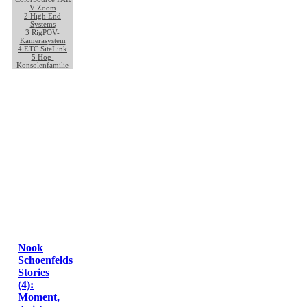
V Zoom
2
High End
Systems
3
RigPOV-
Kamerasystem
4
ETC SiteLink
5
Hog-
Konsolenfamilie
Nook
Schoenfelds
Stories
(4):
Moment,