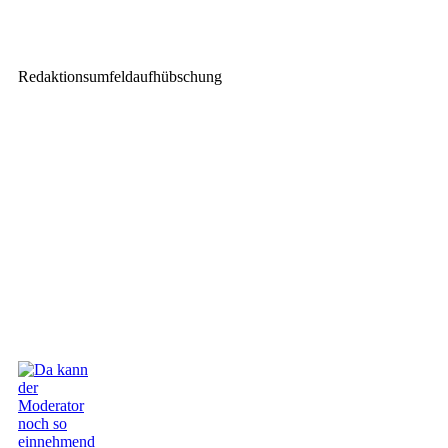
Allen & Heath Avantis Solo bei
LaBrassBanda
Redaktionsumfeldaufhübschung