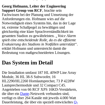
Georg Hofmann, Leiter der Engineering
Support Group von RCF
, brachte sein
Fachwissen bei der Planung und Umsetzung der
Anforderungen ein. Hofmann wies auf die
Notwendigkeit eines Systems hin, das in der Lage
ist, extreme Schallpegel zu bewältigen und
gleichzeitig eine klare Sprachverständlichkeit im
gesamten Stadion zu gewährleisten.
„Voice Alarm
spielt eine entscheidende Rolle, da es die effiziente
Evakuierung des Stadions in Notfällen unterstützt“
.
erklärt Hofmann und unterstreicht damit die
Bedeutung von maßgeschneiderten Lösungen.
Das System im Detail
Die Installation umfasst 187 HL 40WP Line Array
Module, 36 HL 38-S Subwoofer, 16
HL2290/HL2260 Hornlautsprecher, 73 P 4228W
Lautsprechermodule und 32 Compact C45.
Angetrieben von 66 RCF XPS 16KD-Verstärkern,
die über ein
Dante
-Netzwerk verbunden sind,
verfügt es über 264 Kanäle mit jeweils 4.000 Watt
Dauerleistung, die über ein speziell entwickeltes
Q-