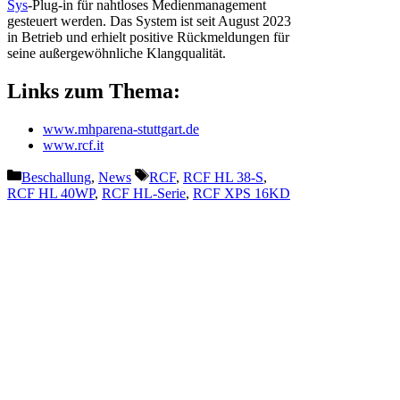
Sys
-Plug-in für nahtloses Medienmanagement
gesteuert werden. Das System ist seit August 2023
in Betrieb und erhielt positive Rückmeldungen für
seine außergewöhnliche Klangqualität.
Links zum Thema:
www.mhparena-stuttgart.de
www.rcf.it
Kategorien
Schlagwörter
Beschallung
,
News
RCF
,
RCF HL 38-S
,
RCF HL 40WP
,
RCF HL-Serie
,
RCF XPS 16KD
Vorheriger Beitrag
Showtec: IP65-zertifizierter
Octostrip FLEX
Nächster Beitrag