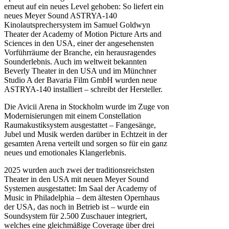
erneut auf ein neues Level gehoben: So liefert ein
neues Meyer Sound ASTRYA-140
Kinolautsprechersystem im Samuel Goldwyn
Theater der Academy of Motion Picture Arts and
Sciences in den USA, einer der angesehensten
Vorführräume der Branche, ein herausragendes
Sounderlebnis. Auch im weltweit bekannten
Beverly Theater in den USA und im Münchner
Studio A der Bavaria Film GmbH wurden neue
ASTRYA-140 installiert – schreibt der Hersteller.
Die Avicii Arena in Stockholm wurde im Zuge von
Modernisierungen mit einem Constellation
Raumakustiksystem ausgestattet – Fangesänge,
Jubel und Musik werden darüber in Echtzeit in der
gesamten Arena verteilt und sorgen so für ein ganz
neues und emotionales Klangerlebnis.
2025 wurden auch zwei der traditionsreichsten
Theater in den USA mit neuen Meyer Sound
Systemen ausgestattet: Im Saal der Academy of
Music in Philadelphia – dem ältesten Opernhaus
der USA, das noch in Betrieb ist – wurde ein
Soundsystem für 2.500 Zuschauer integriert,
welches eine gleichmäßige Coverage über drei