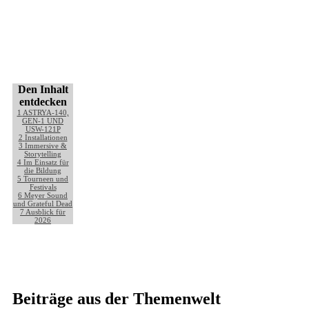
Den Inhalt
entdecken
1
ASTRYA-140,
GEN-1 UND
USW-121P
2
Installationen
3
Immersive &
Storytelling
4
Im Einsatz für
die Bildung
5
Tourneen und
Festivals
6
Meyer Sound
und Grateful Dead
7
Ausblick für
2026
Beiträge aus der Themenwelt