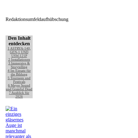
Robe Lichttechnik
Redaktionsumfeldaufhübschung
Den Inhalt
entdecken
1
ASTRYA-140,
GEN-1 UND
USW-121P
2
Installationen
3
Immersive &
Storytelling
4
Im Einsatz für
die Bildung
5
Tourneen und
Festivals
6
Meyer Sound
und Grateful Dead
7
Ausblick für
2026