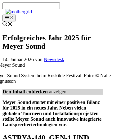
Zum
Inhalt
springen
Menü
Erfolgreiches Jahr 2025 für
Meyer Sound
14. Januar 2026
von
Newsdesk
er Sound System beim Roskilde Festival. Foto: © Nalle
gnusson
Den Inhalt entdecken
anzeigen
Meyer Sound startet mit einer positiven Bilanz
für 2025 in ein neues Jahr. Neben vielen
globalen Tourneen und Installationsprojekten
stellte Meyer Sound auch innovative integrierte
Lautsprechertechnologien vor.
ASTRYA-140, GEN-1 UND