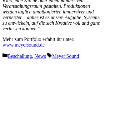
Kino, eine Kirche oder einen immersiven
Veranstaltungsraum gestalten. Produktionen
werden täglich ambitionierter, immersiver und
vernetzter – daher ist es unsere Aufgabe, Systeme
zu entwickeln, auf die sich Kreative voll und ganz
verlassen können.“
Mehr zum Portfolio erfahrt ihr unter:
www.meyersound.de
Kategorien
Schlagwörter
Beschallung
,
News
Meyer Sound
Vorheriger Beitrag
ELECTRIC CLAUDIO MERLO
vertreibt exklusiv Cameo P6 in
der Schweiz
Nächster Beitrag
Junior Eurovision 2025 setzt auf