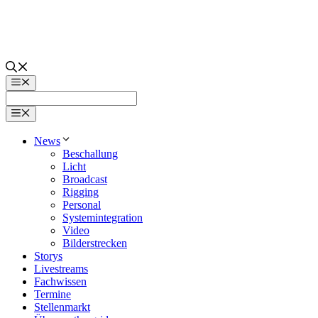
Zum
Inhalt
springen
Menü
Menü
News
Beschallung
Licht
Broadcast
Rigging
Personal
Systemintegration
Video
Bilderstrecken
Storys
Livestreams
Fachwissen
Termine
Stellenmarkt