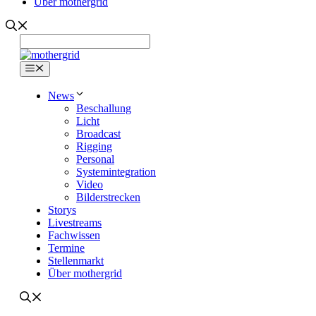
Über mothergrid
Menü
News
Beschallung
Licht
Broadcast
Rigging
Personal
Systemintegration
Video
Bilderstrecken
Storys
Livestreams
Fachwissen
Termine
Stellenmarkt
Über mothergrid