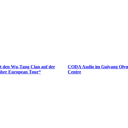
et den Wu-Tang Clan auf der
CODA Audio im Guiyang Olym
ber European Tour“
Centre