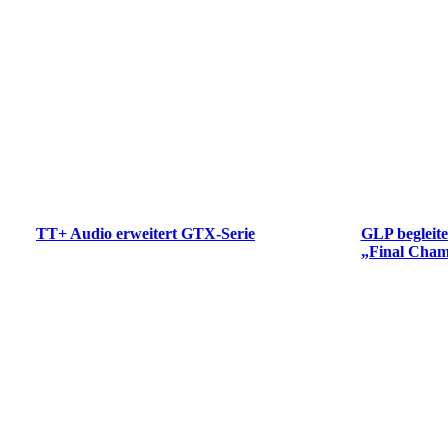
TT+ Audio erweitert GTX-Serie
GLP begleit
„Final Cham