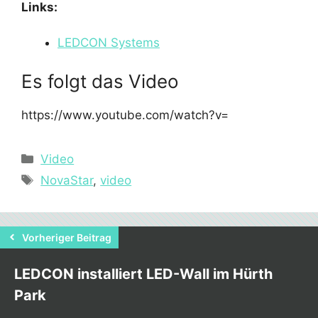
Links:
LEDCON Systems
Es folgt das Video
https://www.youtube.com/watch?v=
Kategorien
Video
Schlagwörter
NovaStar
,
video
Vorheriger Beitrag
LEDCON installiert LED-Wall im Hürth
Park