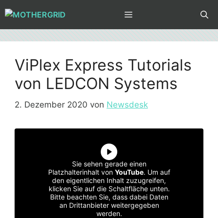
Zum
MENÜ
Inhalt
springen
ViPlex Express Tutorials
von LEDCON Systems
2. Dezember 2020
von
Newsdesk
Sie sehen gerade einen
Platzhalterinhalt von
YouTube
. Um auf
den eigentlichen Inhalt zuzugreifen,
klicken Sie auf die Schaltfläche unten.
Bitte beachten Sie, dass dabei Daten
an Drittanbieter weitergegeben
werden.