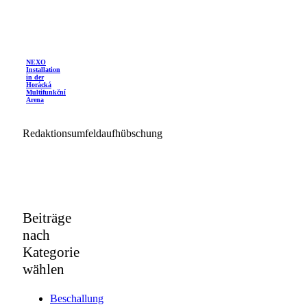
NEXO
Installation
in der
Horácká
Multifunkční
Arena
Redaktionsumfeldaufhübschung
Beiträge
nach
Kategorie
wählen
Beschallung