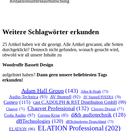
Redaktionsumfeldaufhübschung
Weitere Schlagwörter erkunden
25 Artikel haben wir dir gezeigt. Alle Artikel gescannt, alle Seiten
durchgeklickt? Dennoch nicht gefunden, wonach gesucht wird,
obwohl wir all unsere Inhalte zu
Woodroffe Bassett Design
aufgelistet haben?
Dann gern unsere beliebtesten Tags
erkunden!
Adam Hall Group
(143)
Allen & Heath
(73)
Audio-Technica
(93)
AV Stumpfl
(92)
AV Stumpfl PIXERA
(70)
Cameo
(115)
cast C.ADOLPH & RST Distribution GmbH
(99)
Chauvet Professional
(132)
Chauvet
(71)
Christie Digital
(77)
d&b audiotechnik
(128)
Coda Audio
(97)
Corona-Krise
(85)
dBTechnologies
(120)
dBTechnologies Deutschland
(73)
ELATION Professional
(202)
ELATION
(86)