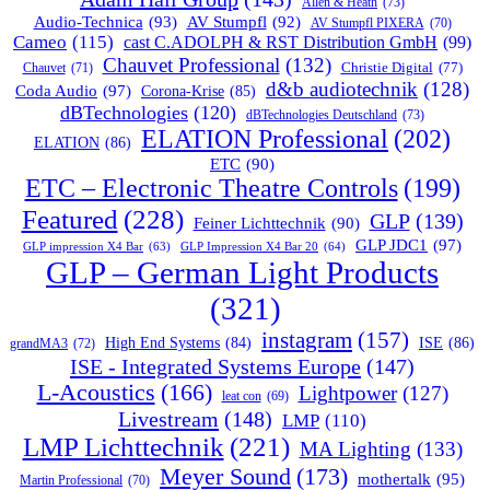
Allen & Heath
(73)
Audio-Technica
(93)
AV Stumpfl
(92)
AV Stumpfl PIXERA
(70)
Cameo
(115)
cast C.ADOLPH & RST Distribution GmbH
(99)
Chauvet Professional
(132)
Chauvet
(71)
Christie Digital
(77)
d&b audiotechnik
(128)
Coda Audio
(97)
Corona-Krise
(85)
dBTechnologies
(120)
dBTechnologies Deutschland
(73)
ELATION Professional
(202)
ELATION
(86)
ETC
(90)
ETC – Electronic Theatre Controls
(199)
Featured
(228)
GLP
(139)
Feiner Lichttechnik
(90)
GLP JDC1
(97)
GLP impression X4 Bar
(63)
GLP Impression X4 Bar 20
(64)
GLP – German Light Products
(321)
instagram
(157)
ISE
(86)
High End Systems
(84)
grandMA3
(72)
ISE - Integrated Systems Europe
(147)
L-Acoustics
(166)
Lightpower
(127)
leat con
(69)
Livestream
(148)
LMP
(110)
LMP Lichttechnik
(221)
MA Lighting
(133)
Meyer Sound
(173)
mothertalk
(95)
Martin Professional
(70)