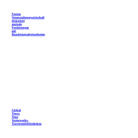
Forum
Veranstaltungswirtschaft
diskutiert
zentrale
Forderungen
mit
Bundestagsabgeordneten
Global
Truss:
Neue
Vectorworks-
Traversenbibliotheken