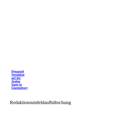
Dynacord
Verstärker
auf der
Avalon
Stage in
Glastonbury
Redaktionsumfeldaufhübschung