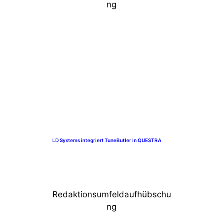
ng
LD Systems integriert TuneButler in QUESTRA
Redaktionsumfeldaufhübschu
ng