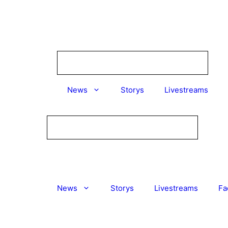
Zum
Inhalt
springen
News
Storys
Livestreams
News
Storys
Livestreams
Fa