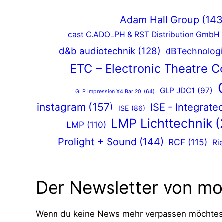
Adam Hall Group
(143
cast C.ADOLPH & RST Distribution GmbH
d&b audiotechnik
(128)
dBTechnolog
ETC – Electronic Theatre C
GLP JDC1
(97)
GLP Impression X4 Bar 20
(64)
instagram
(157)
ISE - Integrat
ISE
(86)
LMP Lichttechnik
(
LMP
(110)
Prolight + Sound
(144)
RCF
(115)
Ri
Der Newsletter von mo
Wenn du keine News mehr verpassen möchtest,