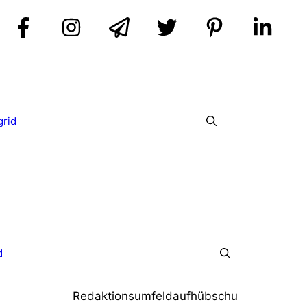
grid
d
Redaktionsumfeldaufhübschu