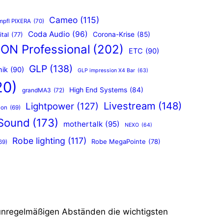
Cameo
(115)
mpfl PIXERA
(70)
Coda Audio
(96)
Corona-Krise
(85)
ital
(77)
ON Professional
(202)
ETC
(90)
GLP
(138)
nik
(90)
GLP impression X4 Bar
(63)
20)
High End Systems
(84)
grandMA3
(72)
Livestream
(148)
Lightpower
(127)
con
(69)
Sound
(173)
mothertalk
(95)
NEXO
(64)
Robe lighting
(117)
Robe MegaPointe
(78)
69)
unregelmäßigen Abständen die wichtigsten