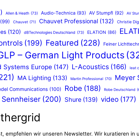
)
Audio-Technica
(93)
AV Stumpfl
(92)
Allen & Heath
(73)
AV Stu
Chauvet Professional
(132)
(99)
Chauvet
(71)
Christie Dig
ELATI
ies
(120)
ELATION
(86)
dBTechnologies Deutschland
(73)
Featured
(228)
ontrols
(199)
Feiner Lichttech
GLP – German Light Products
(3
L-Acoustics
(166)
ed Systems Europe
(147)
leat 
221)
Meyer 
MA Lighting
(133)
Martin Professional
(70)
Robe
(188)
edel Communications
(100)
Robe Deutschland
(
Sennheiser
(200)
video
(177)
Shure
(139)
thergrid
 empfehlen wir unseren Newsletter. Wir kuratieren in 