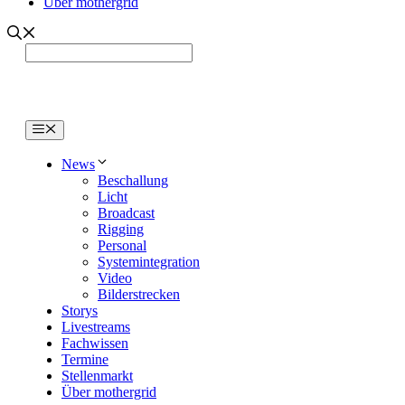
Über mothergrid
Menü
News
Beschallung
Licht
Broadcast
Rigging
Personal
Systemintegration
Video
Bilderstrecken
Storys
Livestreams
Fachwissen
Termine
Stellenmarkt
Über mothergrid