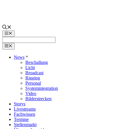
Zum
Inhalt
springen
Menü
Menü
News
Beschallung
Licht
Broadcast
Rigging
Personal
Systemintegration
Video
Bilderstrecken
Storys
Livestreams
Fachwissen
Termine
Stellenmarkt