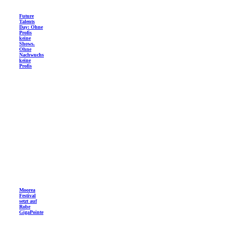
Future
Talents
Day: Ohne
Profis
keine
Shows.
Ohne
Nachwuchs
keine
Profis
Moorea
Festival
setzt auf
Robe
GigaPointe