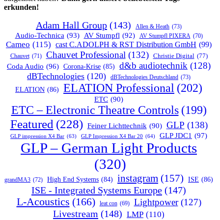
erkunden!
Adam Hall Group
(143)
Allen & Heath
(73)
Audio-Technica
(93)
AV Stumpfl
(92)
AV Stumpfl PIXERA
(70)
Cameo
(115)
cast C.ADOLPH & RST Distribution GmbH
(99)
Chauvet Professional
(132)
Chauvet
(71)
Christie Digital
(77)
d&b audiotechnik
(128)
Coda Audio
(96)
Corona-Krise
(85)
dBTechnologies
(120)
dBTechnologies Deutschland
(73)
ELATION Professional
(202)
ELATION
(86)
ETC
(90)
ETC – Electronic Theatre Controls
(199)
Featured
(228)
GLP
(138)
Feiner Lichttechnik
(90)
GLP JDC1
(97)
GLP impression X4 Bar
(63)
GLP Impression X4 Bar 20
(64)
GLP – German Light Products
(320)
instagram
(157)
ISE
(86)
High End Systems
(84)
grandMA3
(72)
ISE - Integrated Systems Europe
(147)
L-Acoustics
(166)
Lightpower
(127)
leat con
(69)
Livestream
(148)
LMP
(110)