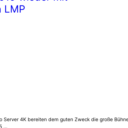
h LMP
o Server 4K bereiten dem guten Zweck die große Bühn
05 …