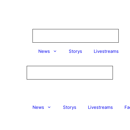
Zum
Inhalt
springen
News
Storys
Livestreams
News
Storys
Livestreams
Fa