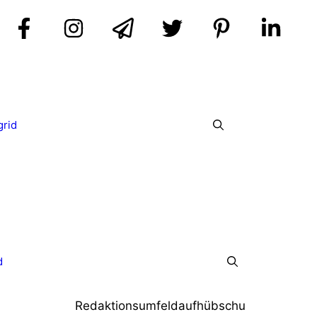
grid
d
Redaktionsumfeldaufhübschu