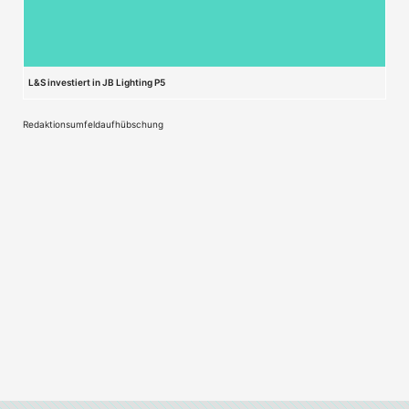
L&S investiert in JB Lighting P5
Redaktionsumfeldaufhübschung