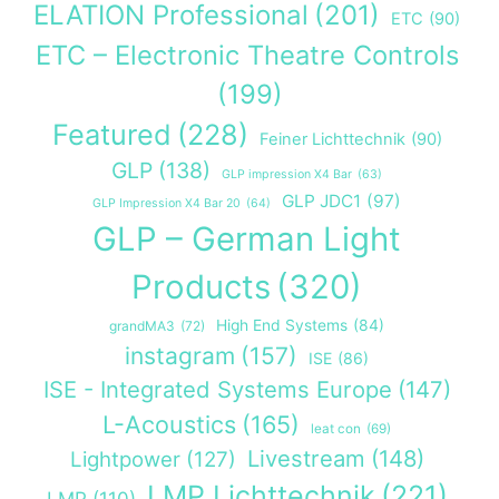
ELATION Professional
(201)
ETC
(90)
ETC – Electronic Theatre Controls
(199)
Featured
(228)
Feiner Lichttechnik
(90)
GLP
(138)
GLP impression X4 Bar
(63)
GLP JDC1
(97)
GLP Impression X4 Bar 20
(64)
GLP – German Light
Products
(320)
High End Systems
(84)
grandMA3
(72)
instagram
(157)
ISE
(86)
ISE - Integrated Systems Europe
(147)
L-Acoustics
(165)
leat con
(69)
Livestream
(148)
Lightpower
(127)
LMP Lichttechnik
(221)
LMP
(110)