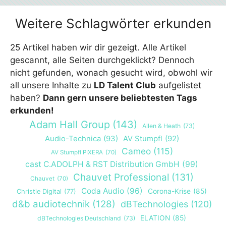
Weitere Schlagwörter erkunden
25 Artikel haben wir dir gezeigt. Alle Artikel
gescannt, alle Seiten durchgeklickt? Dennoch
nicht gefunden, wonach gesucht wird, obwohl wir
all unsere Inhalte zu
LD Talent Club
aufgelistet
haben?
Dann gern unsere beliebtesten Tags
erkunden!
Adam Hall Group
(143)
Allen & Heath
(73)
Audio-Technica
(93)
AV Stumpfl
(92)
Cameo
(115)
AV Stumpfl PIXERA
(70)
cast C.ADOLPH & RST Distribution GmbH
(99)
Chauvet Professional
(131)
Chauvet
(70)
Coda Audio
(96)
Corona-Krise
(85)
Christie Digital
(77)
d&b audiotechnik
(128)
dBTechnologies
(120)
ELATION
(85)
dBTechnologies Deutschland
(73)