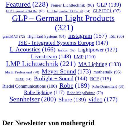
Featured
(228)
GLP
(139)
Feiner Lichttechnik
(90)
GLP JDC1
(97)
GLP impression X4 Bar
(63)
GLP Impression X4 Bar 20
(64)
GLP – German Light Products
(321)
instagram
(157)
ISE
(86)
High End Systems
(84)
grandMA3
(72)
ISE - Integrated Systems Europe
(147)
L-Acoustics
(166)
Lightpower
(127)
leat con
(69)
Livestream
(148)
LMP
(110)
LMP Lichttechnik
(221)
MA Lighting
(133)
Meyer Sound
(173)
mothertalk
(95)
Martin Professional
(70)
Prolight + Sound
(144)
RCF
(115)
NEXO
(64)
Robe
(189)
Riedel Communications
(100)
Robe Deutschland
(69)
Robe lighting
(117)
Robe MegaPointe
(79)
Sennheiser
(200)
video
(177)
Shure
(139)
Der Newsletter von mothergrid