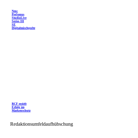
Neu:
PreSonus
StudioLive
Series III
SE
Digitalmischpulte
RCF erzielt
Erfolg im
Markenschutz
Redaktionsumfeldaufhübschung