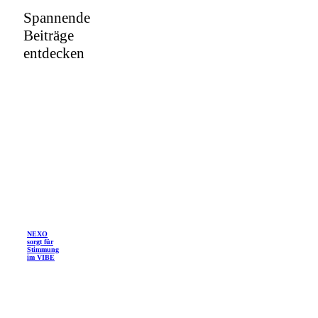
Spannende
Beiträge
entdecken
NEXO
sorgt für
Stimmung
im VIBE