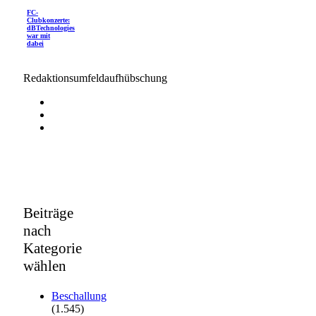
FC-
Clubkonzerte:
dBTechnologies
war mit
dabei
Redaktionsumfeldaufhübschung
Beiträge
nach
Kategorie
wählen
Beschallung
(1.545)