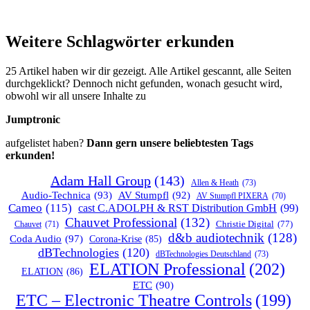
Weitere Schlagwörter erkunden
25 Artikel haben wir dir gezeigt. Alle Artikel gescannt, alle Seiten
durchgeklickt? Dennoch nicht gefunden, wonach gesucht wird,
obwohl wir all unsere Inhalte zu
Jumptronic
aufgelistet haben?
Dann gern unsere beliebtesten Tags
erkunden!
Adam Hall Group
(143)
Allen & Heath
(73)
Audio-Technica
(93)
AV Stumpfl
(92)
AV Stumpfl PIXERA
(70)
Cameo
(115)
cast C.ADOLPH & RST Distribution GmbH
(99)
Chauvet Professional
(132)
Chauvet
(71)
Christie Digital
(77)
d&b audiotechnik
(128)
Coda Audio
(97)
Corona-Krise
(85)
dBTechnologies
(120)
dBTechnologies Deutschland
(73)
ELATION Professional
(202)
ELATION
(86)
ETC
(90)
ETC – Electronic Theatre Controls
(199)