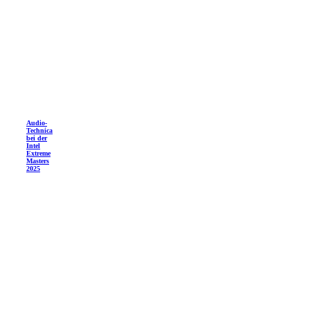
Audio-
Technica
bei der
Intel
Extreme
Masters
2025