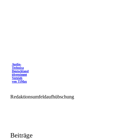
Audio-
Technica
Deutschland
übernimmt
Vertrieb
von TiMax
Redaktionsumfeldaufhübschung
Beiträge