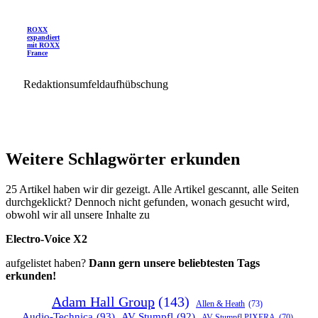
ROXX
expandiert
mit ROXX
France
Redaktionsumfeldaufhübschung
Weitere Schlagwörter erkunden
25 Artikel haben wir dir gezeigt. Alle Artikel gescannt, alle Seiten
durchgeklickt? Dennoch nicht gefunden, wonach gesucht wird,
obwohl wir all unsere Inhalte zu
Electro-Voice X2
aufgelistet haben?
Dann gern unsere beliebtesten Tags
erkunden!
Adam Hall Group
(143)
Allen & Heath
(73)
Audio-Technica
(93)
AV Stumpfl
(92)
AV Stumpfl PIXERA
(70)