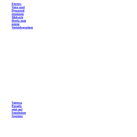
Electro-
Voice und
Dynacord
ernennen
Midwich
Iberia zum
neuen
Vertriebspartner
Vanessa
Paradis
setzt auf
Sennheiser
Spectera