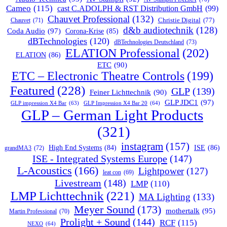
Cameo
(115)
cast C.ADOLPH & RST Distribution GmbH
(99)
Chauvet Professional
(132)
Chauvet
(71)
Christie Digital
(77)
d&b audiotechnik
(128)
Coda Audio
(97)
Corona-Krise
(85)
dBTechnologies
(120)
dBTechnologies Deutschland
(73)
ELATION Professional
(202)
ELATION
(86)
ETC
(90)
ETC – Electronic Theatre Controls
(199)
Featured
(228)
GLP
(139)
Feiner Lichttechnik
(90)
GLP JDC1
(97)
GLP impression X4 Bar
(63)
GLP Impression X4 Bar 20
(64)
GLP – German Light Products
(321)
instagram
(157)
ISE
(86)
High End Systems
(84)
grandMA3
(72)
ISE - Integrated Systems Europe
(147)
L-Acoustics
(166)
Lightpower
(127)
leat con
(69)
Livestream
(148)
LMP
(110)
LMP Lichttechnik
(221)
MA Lighting
(133)
Meyer Sound
(173)
mothertalk
(95)
Martin Professional
(70)
Prolight + Sound
(144)
RCF
(115)
NEXO
(64)