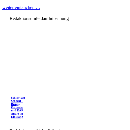
weiter eintauchen …
Redaktionsumfeldaufhübschung
Schicht am
Schacht –
Brings,
Orchester
und DAS
Audio im
Einklang