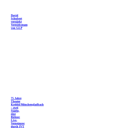
David
Schubert
verstärkt
Vertriebsteam
von GLP
75 Jahre
Theater
Krefeld/Mönchengladbach
– zwei
Städte,
eine
Bühne:
Live-
Vernetzung
durch IVT