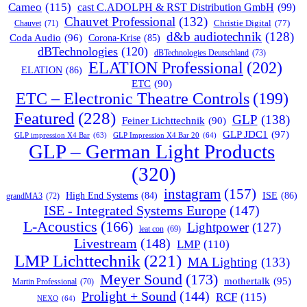
Cameo
(115)
cast C.ADOLPH & RST Distribution GmbH
(99)
Chauvet Professional
(132)
Chauvet
(71)
Christie Digital
(77)
d&b audiotechnik
(128)
Coda Audio
(96)
Corona-Krise
(85)
dBTechnologies
(120)
dBTechnologies Deutschland
(73)
ELATION Professional
(202)
ELATION
(86)
ETC
(90)
ETC – Electronic Theatre Controls
(199)
Featured
(228)
GLP
(138)
Feiner Lichttechnik
(90)
GLP JDC1
(97)
GLP impression X4 Bar
(63)
GLP Impression X4 Bar 20
(64)
GLP – German Light Products
(320)
instagram
(157)
ISE
(86)
High End Systems
(84)
grandMA3
(72)
ISE - Integrated Systems Europe
(147)
L-Acoustics
(166)
Lightpower
(127)
leat con
(69)
Livestream
(148)
LMP
(110)
LMP Lichttechnik
(221)
MA Lighting
(133)
Meyer Sound
(173)
mothertalk
(95)
Martin Professional
(70)
Prolight + Sound
(144)
RCF
(115)
NEXO
(64)