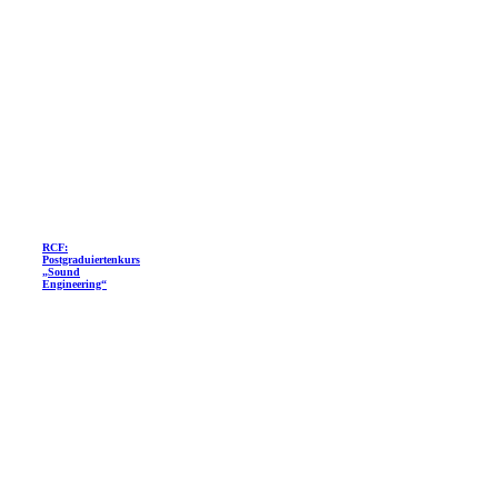
RCF:
Postgraduiertenkurs
„Sound
Engineering“