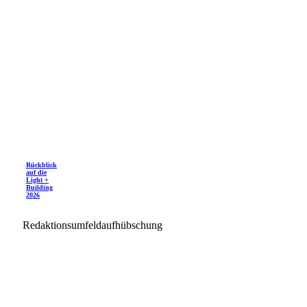
Rückblick
auf die
Light +
Building
2026
Redaktionsumfeldaufhübschung