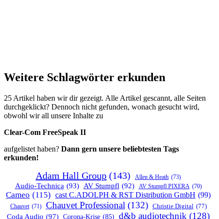
Weitere Schlagwörter erkunden
25 Artikel haben wir dir gezeigt. Alle Artikel gescannt, alle Seiten
durchgeklickt? Dennoch nicht gefunden, wonach gesucht wird,
obwohl wir all unsere Inhalte zu
Clear-Com FreeSpeak II
aufgelistet haben?
Dann gern unsere beliebtesten Tags
erkunden!
Adam Hall Group
(143)
Allen & Heath
(73)
Audio-Technica
(93)
AV Stumpfl
(92)
AV Stumpfl PIXERA
(70)
Cameo
(115)
cast C.ADOLPH & RST Distribution GmbH
(99)
Chauvet Professional
(132)
Chauvet
(71)
Christie Digital
(77)
d&b audiotechnik
(128)
Coda Audio
(97)
Corona-Krise
(85)