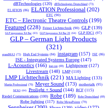
dBTechnologies
(120)
dBTechnologies Deutschland
(73)
ELATION Professional
(202)
ELATION
(86)
ETC
(90)
ETC – Electronic Theatre Controls
(199)
Featured
(228)
GLP
(139)
Feiner Lichttechnik
(90)
GLP JDC1
(97)
GLP impression X4 Bar
(63)
GLP Impression X4 Bar 20
(64)
GLP – German Light Products
(321)
instagram
(157)
ISE
(86)
High End Systems
(84)
grandMA3
(72)
ISE - Integrated Systems Europe
(147)
L-Acoustics
(166)
Lightpower
(127)
leat con
(69)
Livestream
(148)
LMP
(110)
LMP Lichttechnik
(221)
MA Lighting
(133)
Meyer Sound
(173)
mothertalk
(95)
Martin Professional
(70)
Prolight + Sound
(144)
RCF
(115)
NEXO
(64)
Robe
(189)
Riedel Communications
(100)
Robe Deutschland
(69)
Robe lighting
(117)
Robe MegaPointe
(79)
Sennheiser
(200)
video
(177)
Shure
(139)