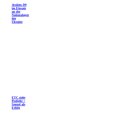
Avolites D9
im Einsatz
an der
Nationaloper
der
Ukraine
ETC sieht
Prolight +
Sound als
Erfolg