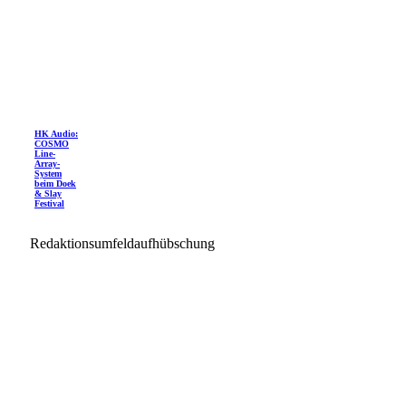
HK Audio:
COSMO
Line-
Array-
System
beim Doek
& Slay
Festival
Redaktionsumfeldaufhübschung