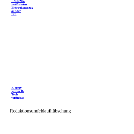
EN-17206-
zertifizierten
Elektrokettenzug
auf der
ISE
K-array
jetzt in D-
Tools
verfügbar
Redaktionsumfeldaufhübschung