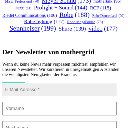
Meyer Sound
(173)
mothertalk
(95)
Martin Professional
(70)
Prolight + Sound
(144)
RCF
(115)
NEXO
(64)
Robe
(188)
Riedel Communications
(100)
Robe Deutschland
(69)
Robe lighting
(117)
Robe MegaPointe
(78)
Sennheiser
(199)
video
(177)
Shure
(139)
Der Newsletter von mothergrid
Wenn du keine News mehr verpassen möchtest, empfehlen wir
unseren Newsletter. Wir kuratieren in unregelmäßigen Abständen
die wichtigsten Neuigkeiten der Branche.