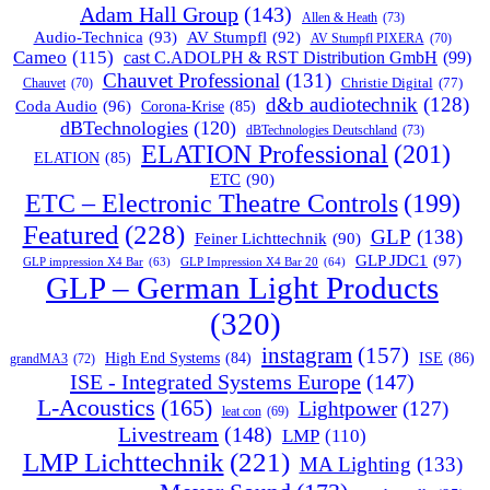
Adam Hall Group
(143)
Allen & Heath
(73)
Audio-Technica
(93)
AV Stumpfl
(92)
AV Stumpfl PIXERA
(70)
Cameo
(115)
cast C.ADOLPH & RST Distribution GmbH
(99)
Chauvet Professional
(131)
Christie Digital
(77)
Chauvet
(70)
d&b audiotechnik
(128)
Coda Audio
(96)
Corona-Krise
(85)
dBTechnologies
(120)
dBTechnologies Deutschland
(73)
ELATION Professional
(201)
ELATION
(85)
ETC
(90)
ETC – Electronic Theatre Controls
(199)
Featured
(228)
GLP
(138)
Feiner Lichttechnik
(90)
GLP JDC1
(97)
GLP impression X4 Bar
(63)
GLP Impression X4 Bar 20
(64)
GLP – German Light Products
(320)
instagram
(157)
ISE
(86)
High End Systems
(84)
grandMA3
(72)
ISE - Integrated Systems Europe
(147)
L-Acoustics
(165)
Lightpower
(127)
leat con
(69)
Livestream
(148)
LMP
(110)
LMP Lichttechnik
(221)
MA Lighting
(133)