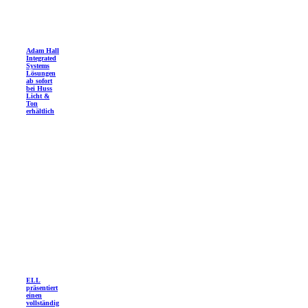
Adam Hall
Integrated
Systems
Lösungen
ab sofort
bei Huss
Licht &
Ton
erhältlich
ELL
präsentiert
einen
vollständig