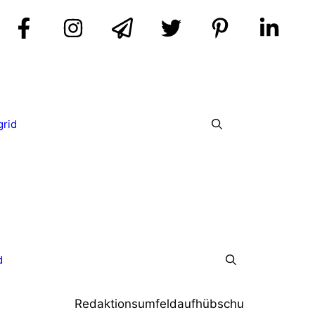
grid
d
Redaktionsumfeldaufhübschu