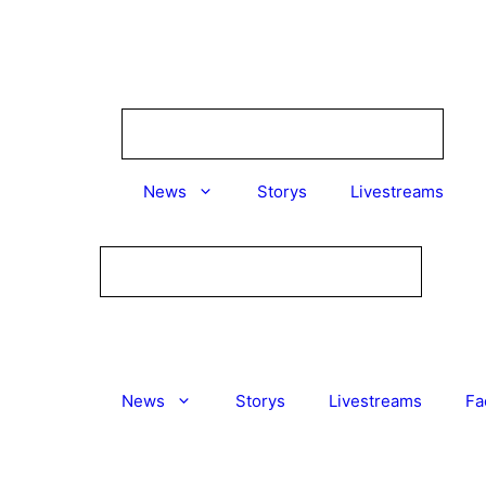
Zum
Inhalt
springen
News
Storys
Livestreams
News
Storys
Livestreams
Fa