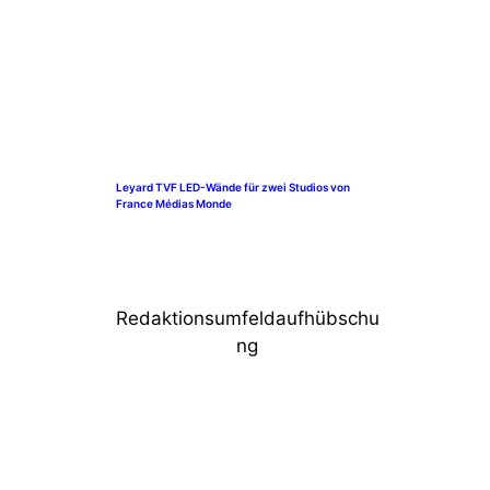
Leyard TVF LED-Wände für zwei Studios von
France Médias Monde
Redaktionsumfeldaufhübschu
ng