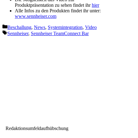
Produktpräsentation zu sehen findet ihr
hier
Alle Infos zu den Produkten findet ihr unter:
www.sennheiser.com
Kategorien
Beschallung
,
News
,
Systemintegration
,
Video
Schlagwörter
Sennheiser
,
Sennheiser TeamConnect Bar
Vorheriger Beitrag
Christian Orcin neuer d&b
Territory Manager für EMEA
Nächster Beitrag
Shure und Airtame kündigen
Partnerschaft an
Redaktionsumfeldaufhübschung