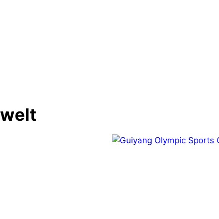
nwelt