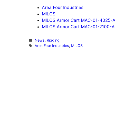
Area Four Industries
MILOS
MILOS Armor Cart MAC-01-4025-A
MILOS Armor Cart MAC-01-2100-A
Kategorien
News
,
Rigging
Schlagwörter
Area Four Industries
,
MILOS
Vorheriger Beitrag
beyerdynamic zeigt innovative
Konferenzlösung PHONUM auf der
InfoComm 2019