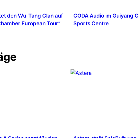
tet den Wu-Tang Clan auf
CODA Audio im Guiyang 
 Chamber European Tour“
Sports Centre
äge