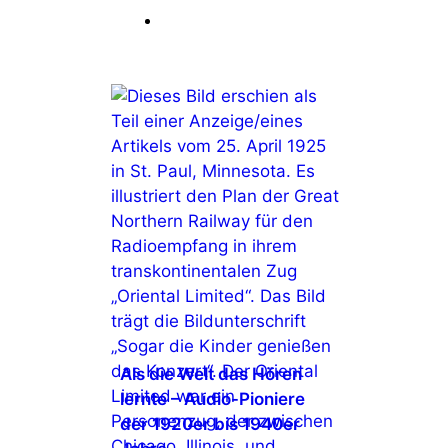
Beitrag
nery
 und
tion
Als die Welt das Hören
lernte – Audio-Pioniere
der 1920er bis 1940er