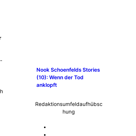
r
-
Nook Schoenfelds Stories
(10): Wenn der Tod
anklopft
ch
Redaktionsumfeldaufhübsc
hung