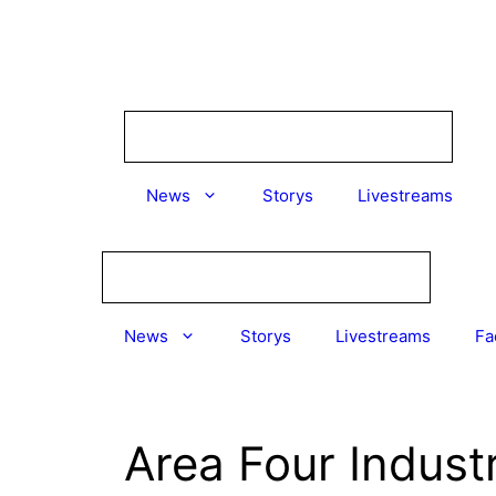
Zum
Inhalt
springen
News
Storys
Livestreams
News
Storys
Livestreams
Fa
Area Four Indust