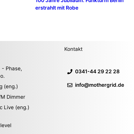
100 Jahre Jubiläum: Funkturm Berlin
erstrahlt mit Robe
Kontakt
 - Phase,
0341-44 29 22 28
o.
info@mothergrid.de
g (eng.)
WM Dimmer
c Live (eng.)
slevel