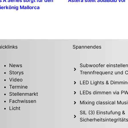
 A Series sorgt für den
Astera stellt SolaBulb vor
ierkönig Mallorca
icklinks
Spannendes
News
Subwoofer einstellen
Storys
Trennfrequenz und C
Video
LED Lights & Dimmin
Termine
LEDs dimmen via P
Stellenmarkt
Fachwissen
Mixing classical Musi
Licht
SIL (3) Einstufung &
Sicherheitsintegrität