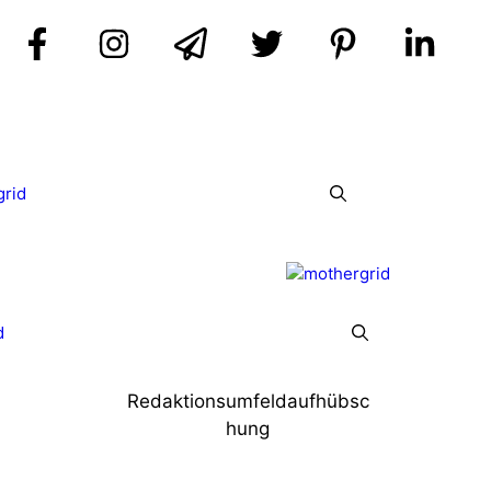
grid
d
Redaktionsumfeldaufhübsc
hung