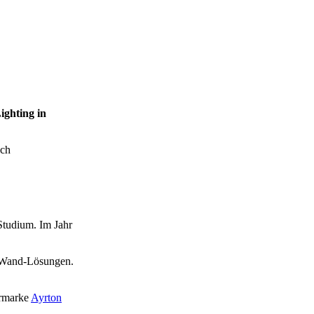
ighting in
ach
Studium. Im Jahr
D-Wand-Lösungen.
ermarke
Ayrton