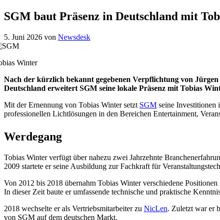
SGM baut Präsenz in Deutschland mit Tobi
5. Juni 2026
von
Newsdesk
obias Winter
Nach der kürzlich bekannt gegebenen Verpflichtung von Jürgen 
Deutschland erweitert SGM seine lokale Präsenz mit Tobias Win
Mit der Ernennung von Tobias Winter setzt
SGM
seine Investitionen 
professionellen Lichtlösungen in den Bereichen Entertainment, Veranst
Werdegang
Tobias Winter verfügt über nahezu zwei Jahrzehnte Branchenerfahrung
2009 startete er seine Ausbildung zur Fachkraft für Veranstaltungstech
Von 2012 bis 2018 übernahm Tobias Winter verschiedene Position
In dieser Zeit baute er umfassende technische und praktische Kenntni
2018 wechselte er als Vertriebsmitarbeiter zu
NicLen
. Zuletzt war er
von SGM auf dem deutschen Markt.