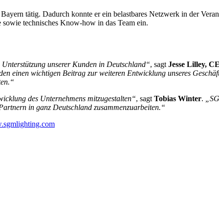
ayern tätig. Dadurch konnte er ein belastbares Netzwerk in der Veran
se sowie technisches Know-how in das Team ein.
ie Unterstützung unserer Kunden in Deutschland“
, sagt
Jesse Lilley,
n einen wichtigen Beitrag zur weiteren Entwicklung unseres Geschäft
ten.“
twicklung des Unternehmens mitzugestalten“
, sagt
Tobias Winter
.
„SGM
d Partnern in ganz Deutschland zusammenzuarbeiten.“
sgmlighting.com
Exklusives Pre-Opening für die L