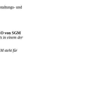
staltungs- und
 CEO von SGM
s in einem der
 steht für
Nächster Beitrag
EaT con 26