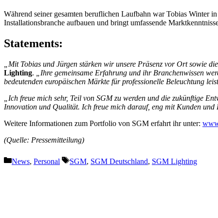
Während seiner gesamten beruflichen Laufbahn war Tobias Winter in B
Installationsbranche aufbauen und bringt umfassende Marktkenntnis
Statements:
„Mit Tobias und Jürgen stärken wir unsere Präsenz vor Ort sowie d
Lighting
.
„Ihre gemeinsame Erfahrung und ihr Branchenwissen werde
bedeutenden europäischen Märkte für professionelle Beleuchtung leis
„Ich freue mich sehr, Teil von SGM zu werden und die zukünftige En
Innovation und Qualität. Ich freue mich darauf, eng mit Kunden un
Weitere Informationen zum Portfolio von SGM erfahrt ihr unter:
www.
(Quelle: Pressemitteilung)
Kategorien
Schlagwörter
News
,
Personal
SGM
,
SGM Deutschland
,
SGM Lighting
Vorheriger Beitrag
Martin Audio auf der InfoComm 2026