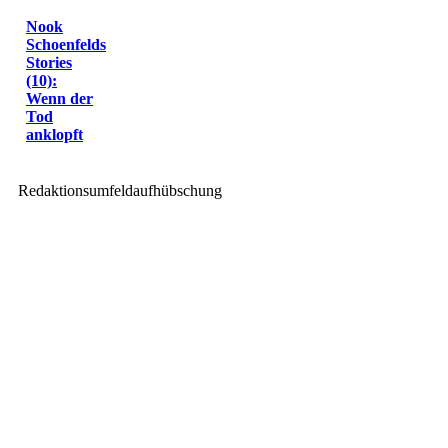
Nook
Schoenfelds
Stories
(10):
Wenn der
Tod
anklopft
Redaktionsumfeldaufhübschung