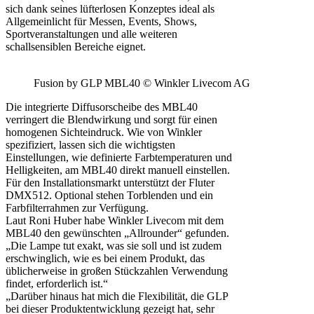
sich dank seines lüfterlosen Konzeptes ideal als
Allgemeinlicht für Messen, Events, Shows,
Sportveranstaltungen und alle weiteren
schallsensiblen Bereiche eignet.
Fusion by GLP MBL40 © Winkler Livecom AG
Die integrierte Diffusorscheibe des MBL40
verringert die Blendwirkung und sorgt für einen
homogenen Sichteindruck. Wie von Winkler
spezifiziert, lassen sich die wichtigsten
Einstellungen, wie definierte Farbtemperaturen und
Helligkeiten, am MBL40 direkt manuell einstellen.
Für den Installationsmarkt unterstützt der Fluter
DMX512. Optional stehen Torblenden und ein
Farbfilterrahmen zur Verfügung.
Laut Roni Huber habe Winkler Livecom mit dem
MBL40 den gewünschten „Allrounder“ gefunden.
„Die Lampe tut exakt, was sie soll und ist zudem
erschwinglich, wie es bei einem Produkt, das
üblicherweise in großen Stückzahlen Verwendung
findet, erforderlich ist.“
„Darüber hinaus hat mich die Flexibilität, die GLP
bei dieser Produktentwicklung gezeigt hat, sehr