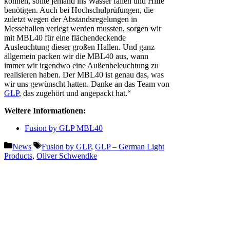
können, sollte jemand ins Wasser fallen und Hilfe
benötigen. Auch bei Hochschulprüfungen, die
zuletzt wegen der Abstandsregelungen in
Messehallen verlegt werden mussten, sorgen wir
mit MBL40 für eine flächendeckende
Ausleuchtung dieser großen Hallen. Und ganz
allgemein packen wir die MBL40 aus, wann
immer wir irgendwo eine Außenbeleuchtung zu
realisieren haben. Der MBL40 ist genau das, was
wir uns gewünscht hatten. Danke an das Team von
GLP
, das zugehört und angepackt hat.“
Weitere Informationen:
Fusion by GLP MBL40
Kategorien
Schlagwörter
News
Fusion by GLP
,
GLP – German Light
Products
,
Oliver Schwendke
Vorheriger Beitrag
Shure im Geheimdienst –
Miniaturmikrofone im Kalten
Krieg