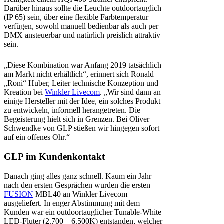
Darüber hinaus sollte die Leuchte outdoortauglich
(IP 65) sein, über eine flexible Farbtemperatur
verfügen, sowohl manuell bedienbar als auch per
DMX ansteuerbar und natürlich preislich attraktiv
sein.
„Diese Kombination war Anfang 2019 tatsächlich
am Markt nicht erhältlich“, erinnert sich Ronald
„Roni“ Huber, Leiter technische Konzeption und
Kreation bei
Winkler Livecom
. „Wir sind dann an
einige Hersteller mit der Idee, ein solches Produkt
zu entwickeln, informell herangetreten. Die
Begeisterung hielt sich in Grenzen. Bei Oliver
Schwendke von GLP stießen wir hingegen sofort
auf ein offenes Ohr.“
GLP im Kundenkontakt
Danach ging alles ganz schnell. Kaum ein Jahr
nach den ersten Gesprächen wurden die ersten
FUSION
MBL40 an Winkler Livecom
ausgeliefert. In enger Abstimmung mit dem
Kunden war ein outdoortauglicher Tunable-White
LED-Fluter (2.700 – 6.500K) entstanden, welcher