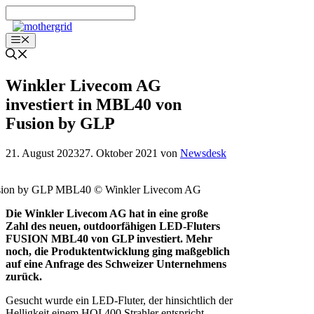
Zum
Inhalt
springen
Menü
Winkler Livecom AG
investiert in MBL40 von
Fusion by GLP
21. August 2023
27. Oktober 2021
von
Newsdesk
sion by GLP MBL40 © Winkler Livecom AG
Die Winkler Livecom AG hat in eine große
Zahl des neuen, outdoorfähigen LED-Fluters
FUSION MBL40 von GLP investiert. Mehr
noch, die Produktentwicklung ging maßgeblich
auf eine Anfrage des Schweizer Unternehmens
zurück.
Gesucht wurde ein LED-Fluter, der hinsichtlich der
Helligkeit einem HQI 400 Strahler entspricht.