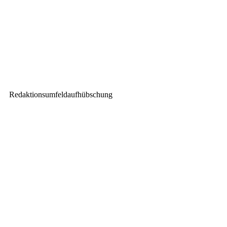
Nächster Beitrag
TLD Planungsgruppe setzt bei
IAA 2021 auf Elation KL-Serie
Redaktionsumfeldaufhübschung